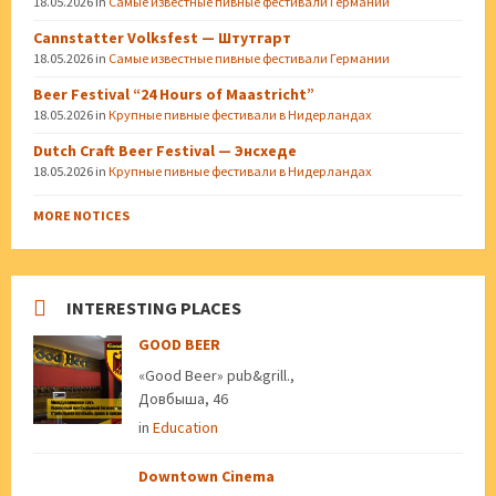
18.05.2026
in
Самые известные пивные фестивали Германии
Cannstatter Volksfest — Штутгарт
18.05.2026
in
Самые известные пивные фестивали Германии
Beer Festival “24 Hours of Maastricht”
18.05.2026
in
Крупные пивные фестивали в Нидерландах
Dutch Craft Beer Festival — Энсхеде
18.05.2026
in
Крупные пивные фестивали в Нидерландах
MORE NOTICES
INTERESTING PLACES
GOOD BEER
«Good Beer» pub&grill.,
Довбыша, 46
in
Education
Downtown Cinema