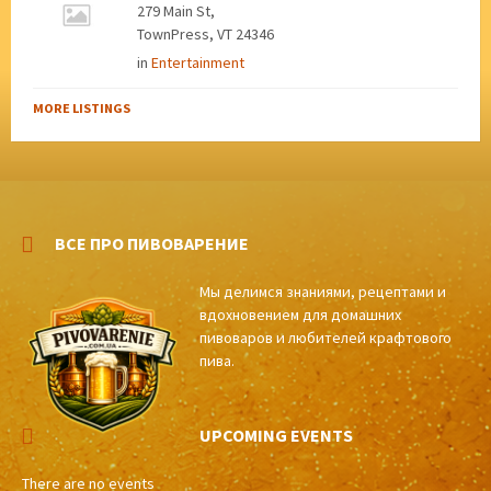
279 Main St,
TownPress, VT 24346
in
Entertainment
MORE LISTINGS
ВСЕ ПРО ПИВОВАРЕНИЕ
Мы делимся знаниями, рецептами и
вдохновением для домашних
пивоваров и любителей крафтового
пива.
UPCOMING EVENTS
There are no events