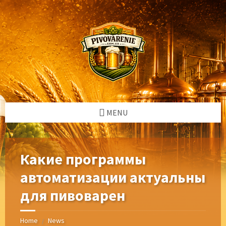
Skip
Skip
Skip
Skip
to
to
to
to
content
left
right
footer
sidebar
sidebar
MENU
Какие программы
автоматизации актуальны
для пивоварен
Home
News
/