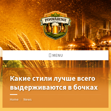
Skip
Skip
Skip
Skip
to
to
to
to
content
left
right
footer
sidebar
sidebar
MENU
Какие стили лучше всего
выдерживаются в бочках
Home
News
/