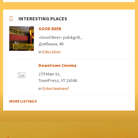
INTERESTING PLACES
GOOD BEER
«Good Beer» pub&grill.,
Довбыша, 46
in
Education
Downtown Cinema
279 Main St,
TownPress, VT 24346
in
Entertainment
MORE LISTINGS