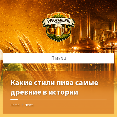
Skip
Skip
Skip
Skip
to
to
to
to
content
left
right
footer
sidebar
sidebar
MENU
Какие стили пива самые
древние в истории
Home
News
/