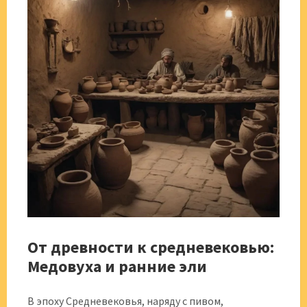
От древности к средневековью:
Медовуха и ранние эли
В эпоху Средневековья, наряду с пивом,