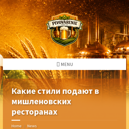
Skip
Skip
Skip
Skip
to
to
to
to
content
left
right
footer
sidebar
sidebar
MENU
Какие стили подают в
мишленовских
ресторанах
Home
News
/