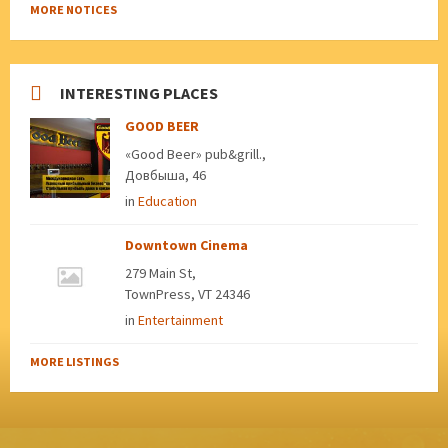
MORE NOTICES
INTERESTING PLACES
GOOD BEER
«Good Beer» pub&grill.,
Довбыша, 46
in
Education
Downtown Cinema
279 Main St,
TownPress, VT 24346
in
Entertainment
MORE LISTINGS