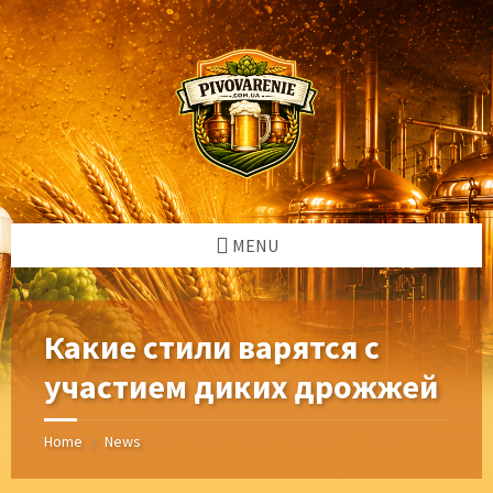
Skip
Skip
Skip
Skip
to
to
to
to
content
left
right
footer
sidebar
sidebar
MENU
Какие стили варятся с
участием диких дрожжей
Home
News
/