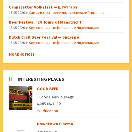
Cannstatter Volksfest — Штутгарт
18.05.2026
in
Самые известные пивные фестивали Германии
Beer Festival “24 Hours of Maastricht”
18.05.2026
in
Крупные пивные фестивали в Нидерландах
Dutch Craft Beer Festival — Энсхеде
18.05.2026
in
Крупные пивные фестивали в Нидерландах
MORE NOTICES
INTERESTING PLACES
GOOD BEER
«Good Beer» pub&grill.,
Довбыша, 46
in
Education
Downtown Cinema