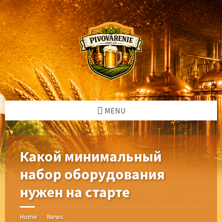
Skip
Skip
Skip
Skip
to
to
to
to
content
left
right
footer
sidebar
sidebar
MENU
Какой минимальный
набор оборудования
нужен на старте
Home
News
/