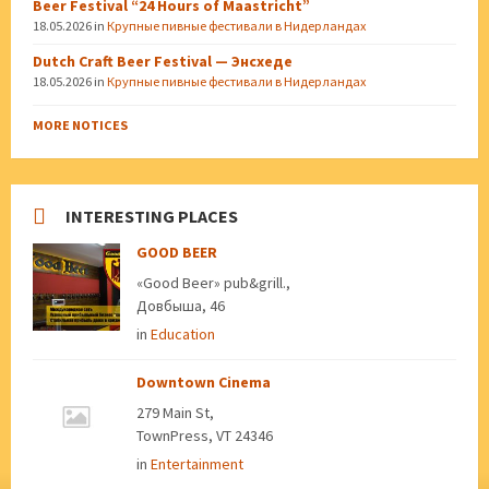
Beer Festival “24 Hours of Maastricht”
18.05.2026
in
Крупные пивные фестивали в Нидерландах
Dutch Craft Beer Festival — Энсхеде
18.05.2026
in
Крупные пивные фестивали в Нидерландах
MORE NOTICES
INTERESTING PLACES
GOOD BEER
«Good Beer» pub&grill.,
Довбыша, 46
in
Education
Downtown Cinema
279 Main St,
TownPress, VT 24346
in
Entertainment