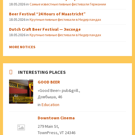
18.05.2026
in
Самые известные пивные фестивали Германии
Beer Festival “24 Hours of Maastricht”
18.05.2026
in
Крупные пивные фестивали в Нидерландах
Dutch Craft Beer Festival — Энсхеде
18.05.2026
in
Крупные пивные фестивали в Нидерландах
MORE NOTICES
INTERESTING PLACES
GOOD BEER
«Good Beer» pub&grill.,
Довбыша, 46
in
Education
Downtown Cinema
279 Main St,
TownPress, VT 24346