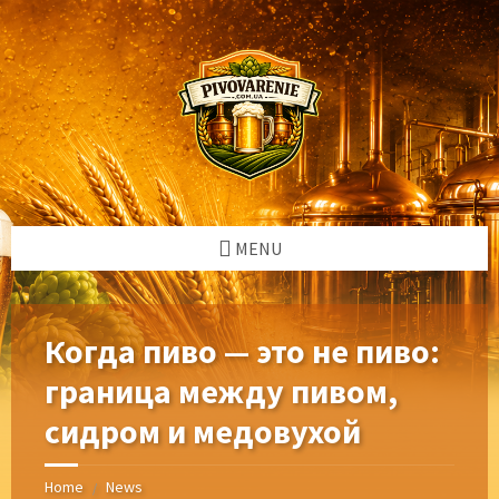
Skip
Skip
Skip
Skip
to
to
to
to
content
left
right
footer
sidebar
sidebar
MENU
Когда пиво — это не пиво:
граница между пивом,
сидром и медовухой
Home
News
/