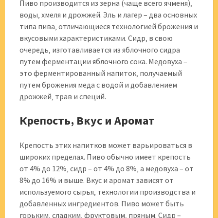
Пиво производится из зерна (чаще всего ячменя)‚
воды‚ хмеля и дрожжей. Эль и лагер – два основных
типа пива‚ отличающиеся технологией брожения и
вкусовыми характеристиками. Сидр‚ в свою
очередь‚ изготавливается из яблочного сидра
путем ферментации яблочного сока. Медовуха –
это ферментированный напиток‚ получаемый
путем брожения меда с водой и добавлением
дрожжей‚ трав и специй.
Крепость‚ Вкус и Аромат
Крепость этих напитков может варьироваться в
широких пределах. Пиво обычно имеет крепость
от 4% до 12%‚ сидр – от 4% до 8%‚ а медовуха – от
8% до 16% и выше. Вкус и аромат зависят от
используемого сырья‚ технологии производства и
добавленных ингредиентов. Пиво может быть
горьким‚ сладким‚ фруктовым‚ пряным. Сидр –