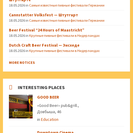
18.05.2026
in
Самые известные пивные фестивали Германии
Cannstatter Volksfest — Штутгарт
18.05.2026
in
Самые известные пивные фестивали Германии
Beer Festival “24 Hours of Maastricht”
18.05.2026
in
Крупные пивные фестивали в Нидерландах
Dutch Craft Beer Festival — Энсхеде
18.05.2026
in
Крупные пивные фестивали в Нидерландах
MORE NOTICES
INTERESTING PLACES
GOOD BEER
«Good Beer» pub&grill.,
Довбыша, 46
in
Education
Downtown Cinema