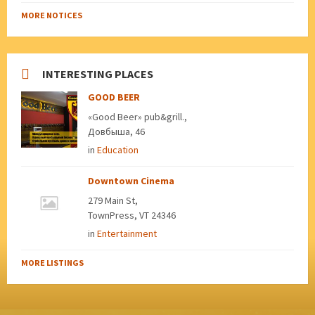
MORE NOTICES
INTERESTING PLACES
GOOD BEER
«Good Beer» pub&grill.,
Довбыша, 46
in
Education
Downtown Cinema
279 Main St,
TownPress, VT 24346
in
Entertainment
MORE LISTINGS