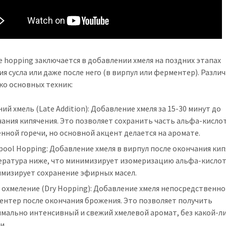
te hopping заключается в добавлении хмеля на поздних этапах
ия сусла или даже после него (в вирпул или ферментер). Разли
ко основных техник:
ий хмель (Late Addition): Добавление хмеля за 15-30 минут до
ания кипячения. Это позволяет сохранить часть альфа-кислот
нной горечи, но основной акцент делается на аромате.
pool Hopping: Добавление хмеля в вирпул после окончания кип
ература ниже, что минимизирует изомеризацию альфа-кислот
имизирует сохранение эфирных масел.
 охмеление (Dry Hopping): Добавление хмеля непосредственно
ентер после окончания брожения. Это позволяет получить
имально интенсивный и свежий хмелевой аромат, без какой-л
и.