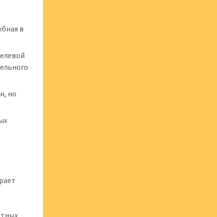
обная в
мелевой
цельного
и, но
ых
грает
матных