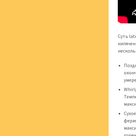
Суть la
кипячен
несколь
Поздн
оконч
умере
Whirl
Темп
макс
Сухое
ферм
макс
гореч