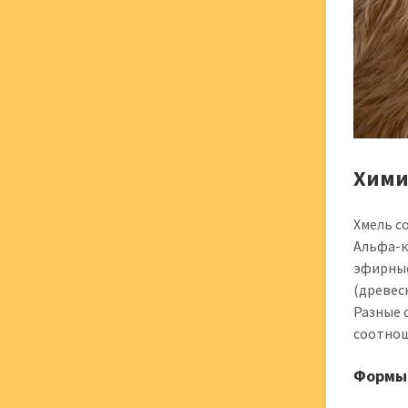
Хими
Хмель с
Альфа-к
эфирные
(древес
Разные 
соотнош
Формы 