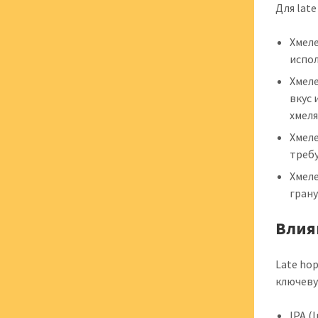
Для lat
Хмеле
испол
Хмел
вкус 
хмеля
Хмеле
треб
Хмеле
грану
Влия
Late ho
ключеву
IPA (