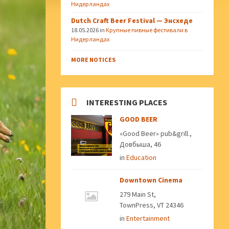
Нидерландах
Dutch Craft Beer Festival — Энсхеде
18.05.2026
in
Крупные пивные фестивали в
Нидерландах
MORE NOTICES
INTERESTING PLACES
GOOD BEER
«Good Beer» pub&grill.,
Довбыша, 46
in
Education
Downtown Cinema
279 Main St,
TownPress, VT 24346
in
Entertainment