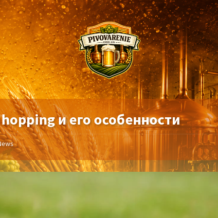
 hopping и его особенности
News