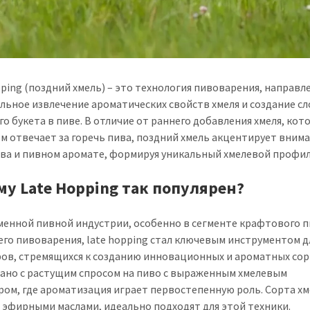
pping (поздний хмель) – это технология пивоварения, направл
льное извлечение ароматических свойств хмеля и создание с
го букета в пиве. В отличие от раннего добавления хмеля, кот
м отвечает за горечь пива, поздний хмель акцентирует внима
ива и пивном аромате, формируя уникальный хмелевой профил
му Late Hopping так популярен?
менной пивной индустрии, особенно в сегменте крафтового п
го пивоварения, late hopping стал ключевым инструментом д
ов, стремящихся к созданию инновационных и ароматных сор
зано с растущим спросом на пиво с выраженным хмелевым
ром, где ароматизация играет первостепенную роль. Сорта хм
 эфирными маслами, идеально подходят для этой техники.