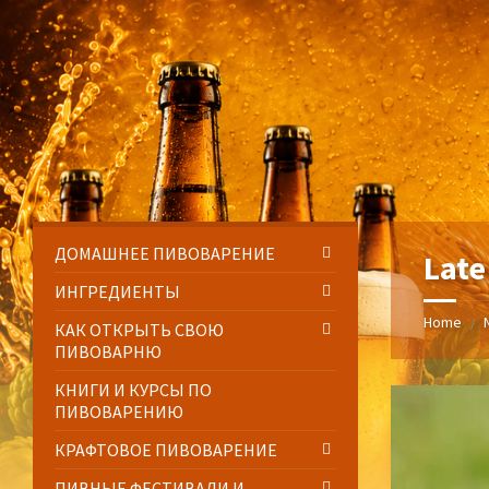
Skip
Skip
Skip
Skip
to
to
to
to
content
left
right
footer
sidebar
sidebar
ДОМАШНЕЕ ПИВОВАРЕНИЕ
Late
ИНГРЕДИЕНТЫ
Home
/
КАК ОТКРЫТЬ СВОЮ
ПИВОВАРНЮ
КНИГИ И КУРСЫ ПО
ПИВОВАРЕНИЮ
КРАФТОВОЕ ПИВОВАРЕНИЕ
ПИВНЫЕ ФЕСТИВАЛИ И