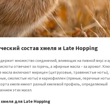
ческий состав хмеля и Late Hopping
одержит множество соединений, влияющих на пивной вкус и а
ислоты отвечают за горечь, а эфирные масла – за аромат. Кл
 масла включают мирицен (цитрусовые, травянистые ноты), 
ные, смолистые ноты) и кариофиллен (пряные, перечные ноты)
сорта хмеля имеют разный хмелевой профиль, определяемый
ением этих масел.
хмеля для Late Hopping