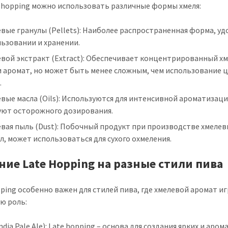
e hopping можно использовать различные формы хмеля:
вые гранулы (Pellets): Наиболее распространенная форма, уд
ьзовании и хранении.
евой экстракт (Extract): Обеспечивает концентрированный х
и аромат, но может быть менее сложным, чем использование 
.
вые масла (Oils): Используются для интенсивной ароматизаци
уют осторожного дозирования.
вая пыль (Dust): Побочный продукт при производстве хмелев
л, может использоваться для сухого охмеления.
ние Late Hopping на разные стили пива
pping особенно важен для стилей пива, где хмелевой аромат и
ю роль:
India Pale Ale): Late hopping – основа для создания ярких и аро