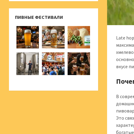
ПИВНЫЕ ФЕСТИВАЛИ
Late ho
максима
хмелево
основно
вкусе п
Поче
В совре
домашне
пивовар
Это свя
характе
богатые