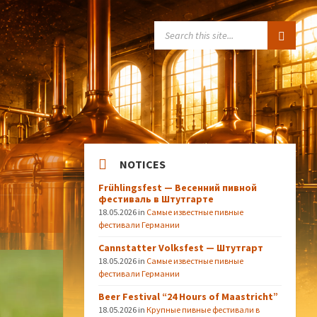
SEARCH:
NOTICES
Frühlingsfest — Весенний пивной
фестиваль в Штутгарте
18.05.2026
in
Самые известные пивные
фестивали Германии
Cannstatter Volksfest — Штутгарт
18.05.2026
in
Самые известные пивные
фестивали Германии
Beer Festival “24 Hours of Maastricht”
18.05.2026
in
Крупные пивные фестивали в