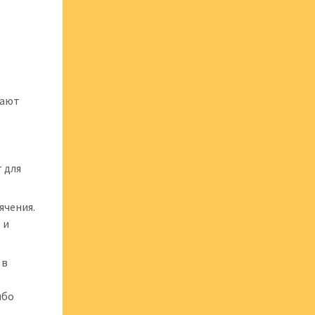
чают
 для
ячения.
 и
 в
ибо