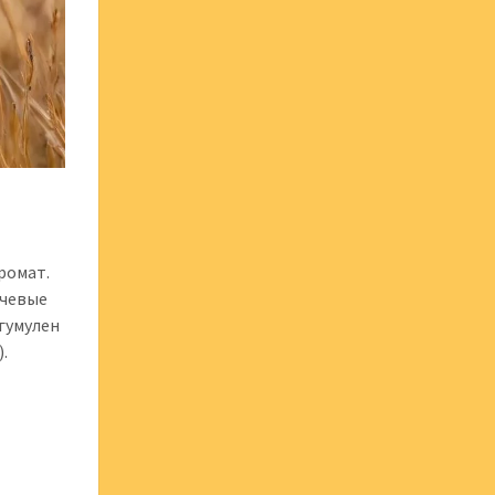
ромат.
ючевые
гумулен
.