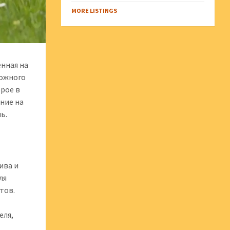
MORE LISTINGS
енная на
ложного
орое в
ние на
ь.
ива и
ля
тов.
еля,