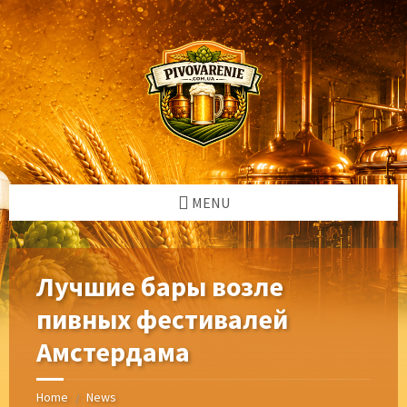
Skip
Skip
Skip
Skip
to
to
to
to
content
left
right
footer
sidebar
sidebar
MENU
Лучшие бары возле
пивных фестивалей
Амстердама
Home
News
/