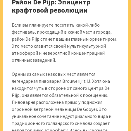
Район De Pijp: Эпицентр
крафтовой революции
Если вы планируете посетить какой-либо
фестиваль‚ проходящий в южной части города‚
район De Pijp станет вашим главным ориентиром.
Это место славится своей мультикультурной
атмосферой и невероятной концентрацией
отличных заведений.
Одним из самых знаковых мест является
легендарная пивоварня Brouwerij ‘t IJ. Хотя она
находится чуть в стороне от самого центра De
Pijp‚ она является обязательной к посещению.
Пивоварня расположена прямо у подножия
огромной ветряной мельницы De Gooyer. Это
уникальное сочетание индустриального вида и
традиционного голландского символа создает
неповторимую атмосферу. Здесь вы сможете