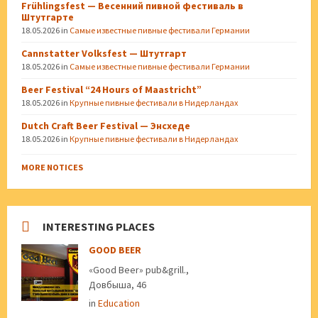
Frühlingsfest — Весенний пивной фестиваль в
Штутгарте
18.05.2026
in
Самые известные пивные фестивали Германии
Cannstatter Volksfest — Штутгарт
18.05.2026
in
Самые известные пивные фестивали Германии
Beer Festival “24 Hours of Maastricht”
18.05.2026
in
Крупные пивные фестивали в Нидерландах
Dutch Craft Beer Festival — Энсхеде
18.05.2026
in
Крупные пивные фестивали в Нидерландах
MORE NOTICES
INTERESTING PLACES
GOOD BEER
«Good Beer» pub&grill.,
Довбыша, 46
in
Education