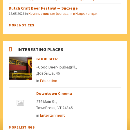
Dutch Craft Beer Festival — Энсхеде
18.05.2026
in
Крупные пивные фестивали в Нидерландах
MORE NOTICES
INTERESTING PLACES
GOOD BEER
«Good Beer» pub&grill.,
Довбыша, 46
in
Education
Downtown Cinema
279 Main St,
TownPress, VT 24346
in
Entertainment
MORE LISTINGS