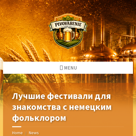
Skip
Skip
Skip
Skip
to
to
to
to
content
left
right
footer
sidebar
sidebar
MENU
Лучшие фестивали для
знакомства с немецким
фольклором
Home
News
/