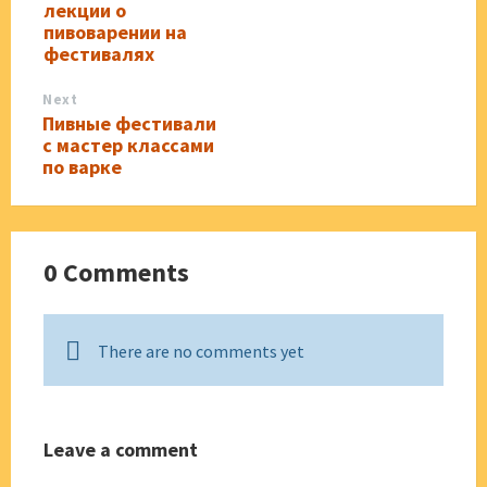
лекции о
пивоварении на
фестивалях
Next
Пивные фестивали
с мастер классами
по варке
0 Comments
There are no comments yet
Leave a comment