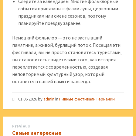
Следите за календарем: Многие фольклорные
события привязаны к фазам луны‚ церковным
праздникам или смене сезонов‚ поэтому
планируйте поездку заранее.
Немецкий фольклор — это не застывший
памятник‚ а живой‚ бурлящий поток. Посещая эти
фестивали‚ вы не просто становитесь туристами‚
вы становитесь свидетелями того‚ как история
переплетается с современностью‚ создавая
неповторимый культурный узор‚ который
останется в вашей памяти навсегда.
01.06.2026
by
admin
in
Пивные фестивали Германии
Previous
Самые интересные