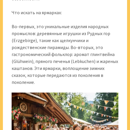
Что искать на ярмарках:
Во-первых‚ это уникальные изделия народных
промыслов: деревянные игрушки из Рудных гор
(Erzgebirge)‚ такие как щелкунчики и
рождественские пирамиды. Во-вторых‚ это
гастрономический фольклор: аромат глинтвейна
(Glühwein)‚ пряного печенья (Lebkuchen) и жареных
каштанов. Эти ярмарки, воплощение зимних
сказок‚ которые передаются из поколения в
поколение.