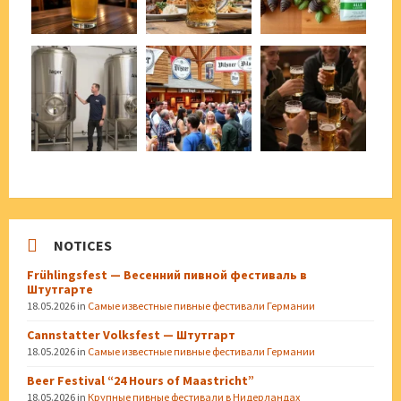
NOTICES
Frühlingsfest — Весенний пивной фестиваль в
Штутгарте
18.05.2026
in
Самые известные пивные фестивали Германии
Cannstatter Volksfest — Штутгарт
18.05.2026
in
Самые известные пивные фестивали Германии
Beer Festival “24 Hours of Maastricht”
18.05.2026
in
Крупные пивные фестивали в Нидерландах