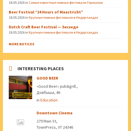
18.05.2026
in
Самые известные пивные фестивали Германии
Beer Festival “24 Hours of Maastricht”
18.05.2026
in
Крупные пивные фестивали в Нидерландах
Dutch Craft Beer Festival — Энсхеде
18.05.2026
in
Крупные пивные фестивали в Нидерландах
MORE NOTICES
INTERESTING PLACES
GOOD BEER
«Good Beer» pub&grill.,
Довбыша, 46
in
Education
Downtown Cinema
279 Main St,
TownPress, VT 24346