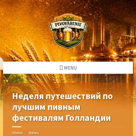
Skip
Skip
Skip
Skip
to
to
to
to
content
left
right
footer
sidebar
sidebar
MENU
Неделя путешествий по
лучшим пивным
фестивалям Голландии
Home
News
/