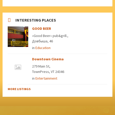
INTERESTING PLACES
GOOD BEER
«Good Beer» pub&grill.,
Довбыша, 46
in
Education
Downtown Cinema
279 Main St,
TownPress, VT 24346
in
Entertainment
MORE LISTINGS