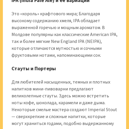
IPA (India Pale Ale) и её вариации
Это «король» крафтового мира; Благодаря
высокому содержанию хмеля, IPA обладает
выраженной горечью и мощным ароматом. В
Молдове популярны как классические American IPA,
так и более мягкие New England IPA (NEIPA),
которые отличаются мутностью и сочными
фруктовыми нотами, напоминающими сок.
Стауты и Портеры
Для любителей насыщенных, темных и плотных
напитков мини-пивоварни предлагают
великолепные стауты. Здесь можно встретить
ноты кофе, шоколада, карамели и даже дыма.
Некоторые смелые мастера создают Imperial Stout
— сверхкрепкие и сложные напитки, которые
могут храниться годами, подобно выдержанному