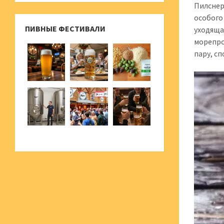
Пилснер
особого
ПИВНЫЕ ФЕСТИВАЛИ
уходяща
морепро
пару, с