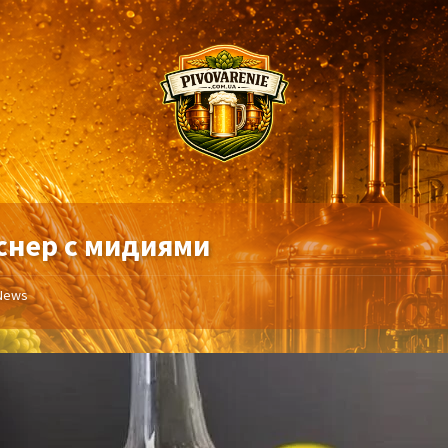
снер с мидиями
News