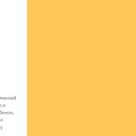
ический
о и
бекон,
но
ду