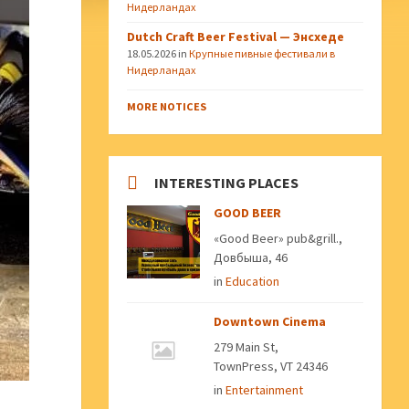
Нидерландах
Dutch Craft Beer Festival — Энсхеде
18.05.2026
in
Крупные пивные фестивали в
Нидерландах
MORE NOTICES
INTERESTING PLACES
GOOD BEER
«Good Beer» pub&grill.,
Довбыша, 46
in
Education
Downtown Cinema
279 Main St,
TownPress, VT 24346
in
Entertainment