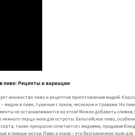
в пиве: Рецепты и вариации
ует множество пиво и рецептов приготовления мидий. Класс
 – мидии в пиве, тушеные с луком, чесноком и травами. Но пив
менты не останавливаются на этом! Можно добавить сливки, 
е немного перца чили для остроты. Бельгийское пиво, особен
 сорта, также прекрасно сочетается с мидиями, придавая блю
ые и пряные нотки. Пиво и кухня – это безграничное поле для