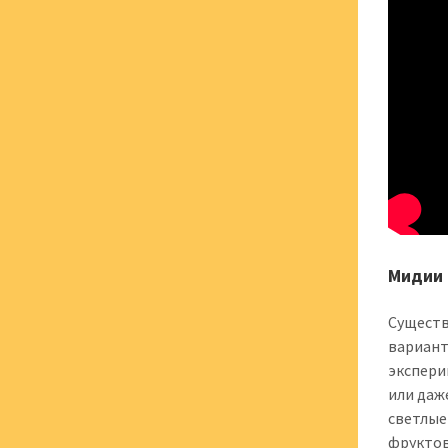
Мидии 
Существ
вариант
экспери
или даж
светлые
фруктов