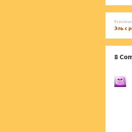
Previous
Эль с 
8 Co