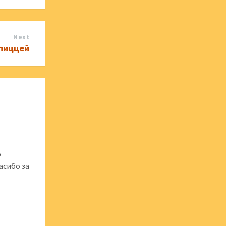
Next
 пиццей
о
асибо за