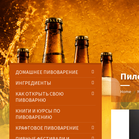
Skip
Skip
Skip
Skip
to
to
to
to
content
left
right
footer
sidebar
sidebar
ДОМАШНЕЕ ПИВОВАРЕНИЕ
Пил
ИНГРЕДИЕНТЫ
Home
/
КАК ОТКРЫТЬ СВОЮ
ПИВОВАРНЮ
КНИГИ И КУРСЫ ПО
ПИВОВАРЕНИЮ
КРАФТОВОЕ ПИВОВАРЕНИЕ
ПИВНЫЕ ФЕСТИВАЛИ И