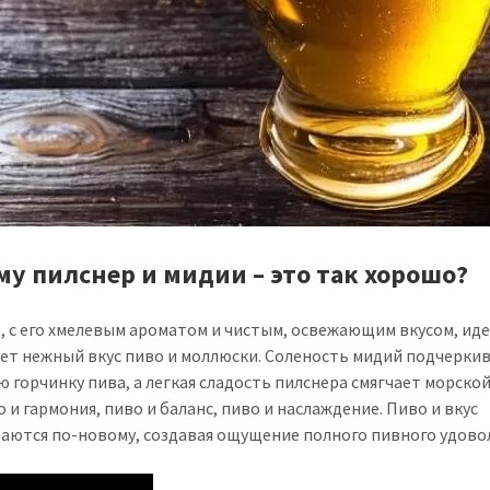
му пилснер и мидии – это так хорошо?
, с его хмелевым ароматом и чистым, освежающим вкусом, ид
ет нежный вкус пиво и моллюски. Соленость мидий подчерки
ю горчинку пива, а легкая сладость пилснера смягчает морской
 и гармония, пиво и баланс, пиво и наслаждение. Пиво и вкус
аются по-новому, создавая ощущение полного пивного удово