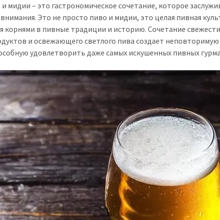
 и мидии – это гастрономическое сочетание, которое заслужи
 внимания. Это не просто пиво и мидии, это целая пивная куль
я корнями в пивные традиции и историю. Сочетание свежест
дуктов и освежающего светлого пива создает неповторимую
пособную удовлетворить даже самых искушенных пивных гурм