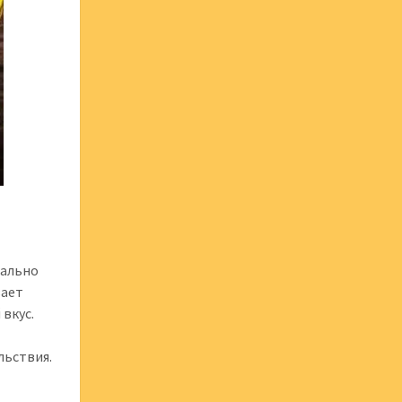
еально
вает
 вкус.
льствия.