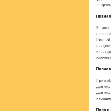
творчес
Пивная
В пивно
пилснер
Пивной 
предпоч
ингреди
ключеву
Пивная
При выб
Для мид
Для мид
насыщен
Пиво и