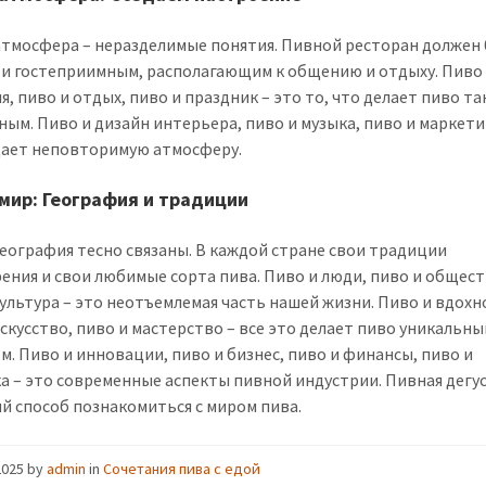
атмосфера – неразделимые понятия. Пивной ресторан должен
и гостеприимным, располагающим к общению и отдыху. Пиво
я, пиво и отдых, пиво и праздник – это то, что делает пиво т
ным. Пиво и дизайн интерьера, пиво и музыка, пиво и маркети
дает неповторимую атмосферу.
 мир: География и традиции
география тесно связаны. В каждой стране свои традиции
ения и свои любимые сорта пива. Пиво и люди, пиво и общест
культура – это неотъемлемая часть нашей жизни. Пиво и вдохн
искусство, пиво и мастерство – все это делает пиво уникальн
м. Пиво и инновации, пиво и бизнес, пиво и финансы, пиво и
а – это современные аспекты пивной индустрии. Пивная дегу
й способ познакомиться с миром пива.
2025
by
admin
in
Сочетания пива с едой