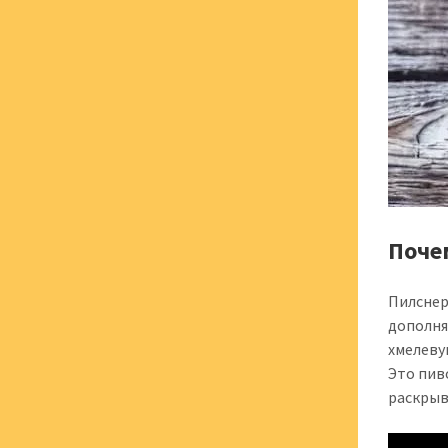
Поче
Пилснер
дополня
хмелеву
Это пиво
раскрыв