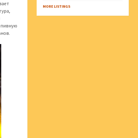
вает
MORE LISTINGS
тура,
и
 пивную
анов.