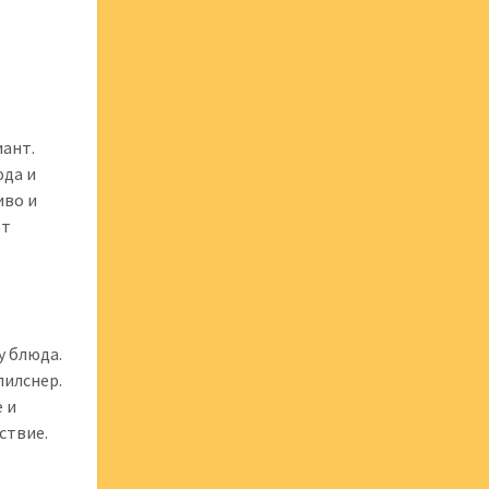
иант.
юда и
иво и
ют
у блюда.
пилснер.
 и
ствие.