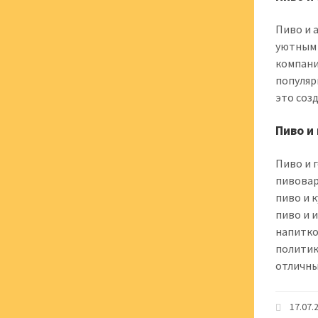
Пиво и 
уютным 
компани
популяр
это соз
Пиво и
Пиво и 
пивовар
пиво и 
пиво и 
напитко
политик
отличны
17.07.