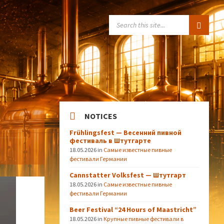
SEARCH:
NOTICES
Frühlingsfest — Весенний пивной
фестиваль в Штутгарте
18.05.2026
in
Самые известные пивные
фестивали Германии
Cannstatter Volksfest — Штутгарт
18.05.2026
in
Самые известные пивные
фестивали Германии
Beer Festival “24 Hours of Maastricht”
18.05.2026
in
Крупные пивные фестивали в