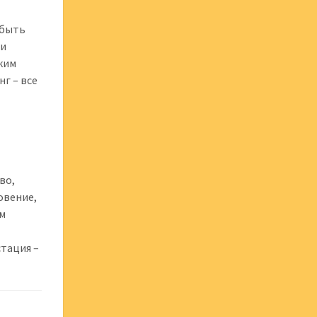
 быть
 и
аким
нг – все
во,
овение,
ым
стация –