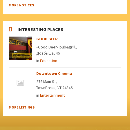
MORE NOTICES
INTERESTING PLACES
GOOD BEER
«Good Beer» pub&grill.,
Довбыша, 46
in
Education
Downtown Cinema
279 Main St,
TownPress, VT 24346
in
Entertainment
MORE LISTINGS