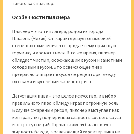
такого как пилснер.
Особенности пилснера
Пилснер – это тип лагера, родом из города
Пльзень (Чехия). Он характеризуется высокой
степенью охмеления, что придает ему приятную
горчинку и аромат хмеля. В то же время, пилснер
обладает чистым, освежающим вкусом и заметным
солодовым вкусом. Это освежающее пиво
прекрасно очищает вкусовые рецепторы между
глотками и кусочками жареного риса.
Дегустация пива – это целое искусство, и выбор
правильного пива к блюду играет огромную роль.
В случае с жареным рисом, пилснер выступает как
контрапункт, подчеркивая сладость соевого соуса
и остроту специй. Горчинка хмеля балансирует
жирность блюда, а освежающий характер пива не