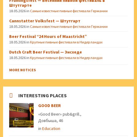
Frühlingsfest — Весенний пивной фестиваль в
Штутгарте
18.05.2026
in
Самые известные пивные фестивали Германии
Cannstatter Volksfest — Штутгарт
18.05.2026
in
Самые известные пивные фестивали Германии
Beer Festival “24 Hours of Maastricht”
18.05.2026
in
Крупные пивные фестивали в Нидерландах
Dutch Craft Beer Festival — Энсхеде
18.05.2026
in
Крупные пивные фестивали в Нидерландах
MORE NOTICES
INTERESTING PLACES
GOOD BEER
«Good Beer» pub&grill.,
Довбыша, 46
in
Education