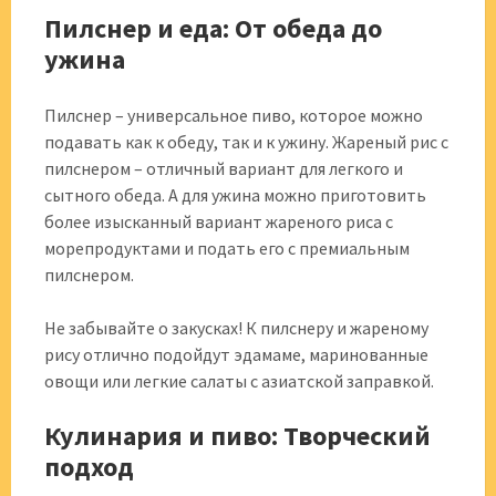
Пилснер и еда: От обеда до
ужина
Пилснер – универсальное пиво, которое можно
подавать как к обеду, так и к ужину. Жареный рис с
пилснером – отличный вариант для легкого и
сытного обеда. А для ужина можно приготовить
более изысканный вариант жареного риса с
морепродуктами и подать его с премиальным
пилснером.
Не забывайте о закусках! К пилснеру и жареному
рису отлично подойдут эдамаме, маринованные
овощи или легкие салаты с азиатской заправкой.
Кулинария и пиво: Творческий
подход