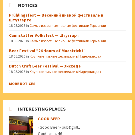
NOTICES
Frühlingsfest — Весенний пивной фестиваль в
Штутгарте
18.05.2026
in
Самые известные пивные фестивали Германии
Cannstatter Volksfest — Штутгарт
18.05.2026
in
Самые известные пивные фестивали Германии
Beer Festival “24 Hours of Maastricht”
18.05.2026
in
Крупные пивные фестивали в Нидерландах
Dutch Craft Beer Festival — Энсхеде
18.05.2026
in
Крупные пивные фестивали в Нидерландах
MORE NOTICES
INTERESTING PLACES
GOOD BEER
«Good Beer» pub&grill.,
Довбыша, 46