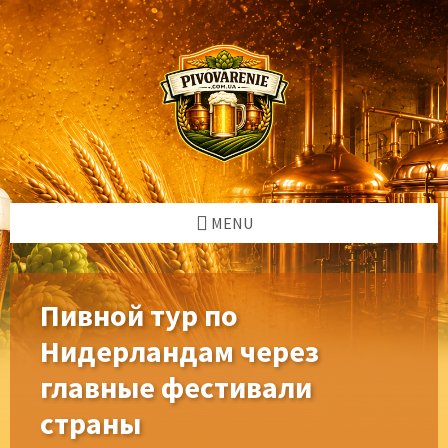
Skip
Skip
Skip
Skip
to
to
to
to
content
left
right
footer
sidebar
sidebar
MENU
Пивной тур по
Нидерландам через
главные фестивали
страны