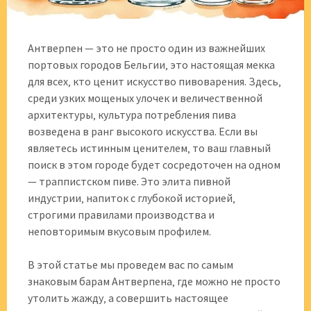
Антверпен — это не просто один из важнейших
портовых городов Бельгии‚ это настоящая мекка
для всех‚ кто ценит искусство пивоварения. Здесь‚
среди узких мощеных улочек и величественной
архитектуры‚ культура потребления пива
возведена в ранг высокого искусства. Если вы
являетесь истинным ценителем‚ то ваш главный
поиск в этом городе будет сосредоточен на одном
— траппистском пиве. Это элита пивной
индустрии‚ напиток с глубокой историей‚
строгими правилами производства и
неповторимым вкусовым профилем.
В этой статье мы проведем вас по самым
знаковым барам Антверпена‚ где можно не просто
утолить жажду‚ а совершить настоящее