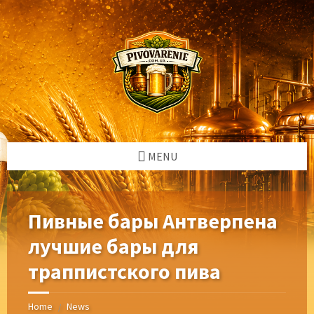
Skip
Skip
Skip
Skip
to
to
to
to
content
left
right
footer
sidebar
sidebar
MENU
Пивные бары Антверпена
лучшие бары для
траппистского пива
Home
News
/