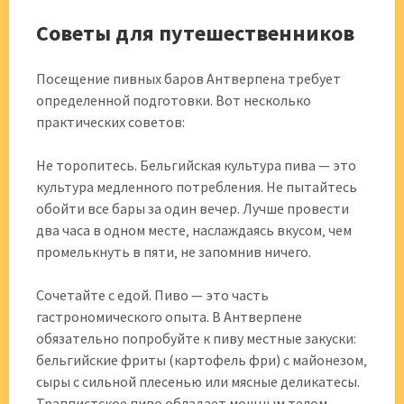
Советы для путешественников
Посещение пивных баров Антверпена требует
определенной подготовки. Вот несколько
практических советов:
Не торопитесь. Бельгийская культура пива — это
культура медленного потребления. Не пытайтесь
обойти все бары за один вечер. Лучше провести
два часа в одном месте‚ наслаждаясь вкусом‚ чем
промелькнуть в пяти‚ не запомнив ничего.
Сочетайте с едой. Пиво — это часть
гастрономического опыта. В Антверпене
обязательно попробуйте к пиву местные закуски:
бельгийские фриты (картофель фри) с майонезом‚
сыры с сильной плесенью или мясные деликатесы.
Траппистское пиво обладает мощным телом‚