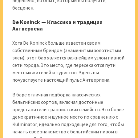
недешево‚ но опыт‚ который вы получите‚
бесценен.
De Koninck — Классика и традиции
Антверпена
Хотя De Koninck больше известен своим
собственным брендом (знаменитым золотистым
элем)‚ этот бар является важнейшим узлом пивной
сети города. Это место‚ где пересекаются пути
местных жителей и туристов. Здесь вы
почувствуете настоящий пульс Антверпена.
В баре отличная подборка классических
бельгийских сортов‚ включая достойные
представители траппистских семейств. Это более
демократичное и шумное место по сравнению с
Kulminator‚ идеально подходящее для того‚ чтобы
начать свое знакомство с бельгийским пивом в