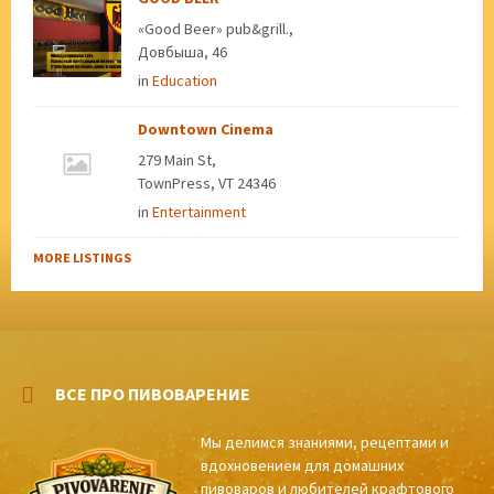
«Good Beer» pub&grill.,
Довбыша, 46
in
Education
Downtown Cinema
279 Main St,
TownPress, VT 24346
in
Entertainment
MORE LISTINGS
ВСЕ ПРО ПИВОВАРЕНИЕ
Мы делимся знаниями, рецептами и
вдохновением для домашних
пивоваров и любителей крафтового