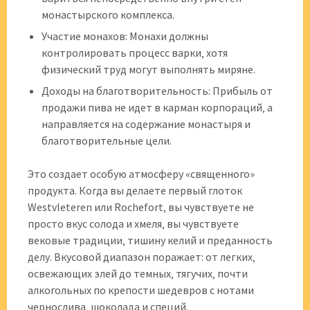
монастырского комплекса.
Участие монахов: Монахи должны
контролировать процесс варки‚ хотя
физический труд могут выполнять миряне.
Доходы на благотворительность: Прибыль от
продажи пива не идет в карман корпораций‚ а
направляется на содержание монастыря и
благотворительные цели.
Это создает особую атмосферу «священного»
продукта. Когда вы делаете первый глоток
Westvleteren или Rochefort‚ вы чувствуете не
просто вкус солода и хмеля‚ вы чувствуете
вековые традиции‚ тишину келий и преданность
делу. Вкусовой диапазон поражает: от легких‚
освежающих элей до темных‚ тягучих‚ почти
алкогольных по крепости шедевров с нотами
чернослива‚ шоколада и специй.