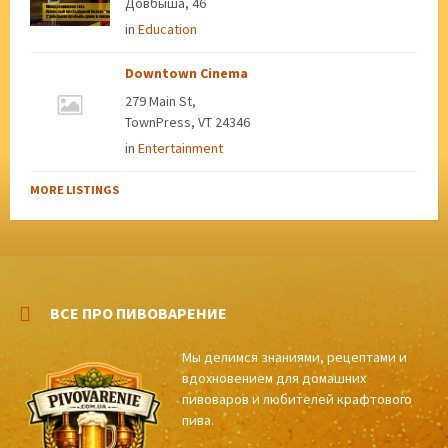
Довбыша, 46
in
Education
Downtown Cinema
279 Main St,
TownPress, VT 24346
in
Entertainment
MORE LISTINGS
ВСЕ ПРО ПИВОВАРЕНИЕ
Мы делимся знаниями, рецептами и
вдохновением для домашних
пивоваров и любителей крафтового
пива.