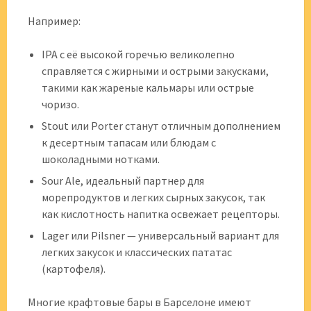
Например:
IPA с её высокой горечью великолепно
справляется с жирными и острыми закусками,
такими как жареные кальмары или острые
чоризо.
Stout или Porter станут отличным дополнением
к десертным тапасам или блюдам с
шоколадными нотками.
Sour Ale, идеальный партнер для
морепродуктов и легких сырных закусок, так
как кислотность напитка освежает рецепторы.
Lager или Pilsner — универсальный вариант для
легких закусок и классических пататас
(картофеля).
Многие крафтовые бары в Барселоне имеют