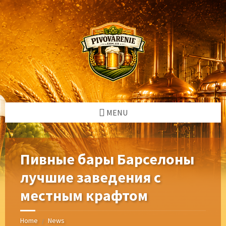
Skip
Skip
Skip
Skip
to
to
to
to
content
left
right
footer
sidebar
sidebar
MENU
Пивные бары Барселоны
лучшие заведения с
местным крафтом
Home
News
/