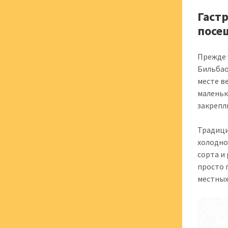
Гаст
посе
Прежде 
Бильбао
месте в
маленьк
закрепл
Традици
холодно
сорта и 
просто 
местных