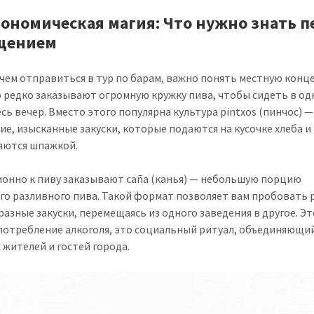
рономическая магия: Что нужно знать п
щением
чем отправиться в тур по барам, важно понять местную конц
 редко заказывают огромную кружку пива, чтобы сидеть в о
есь вечер. Вместо этого популярна культура pintxos (пинчос) —
ие, изысканные закуски, которые подаются на кусочке хлеба и
яются шпажкой.
онно к пиву заказывают caña (канья) — небольшую порцию
го разливного пива. Такой формат позволяет вам пробовать 
разные закуски, перемещаясь из одного заведения в другое. Эт
потребление алкоголя, это социальный ритуал, объединяющи
 жителей и гостей города.