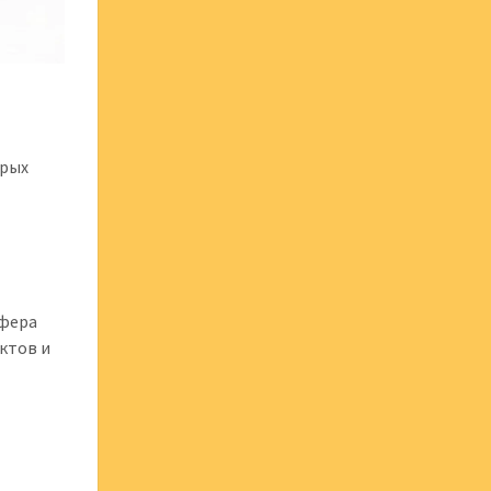
орых
сфера
ктов и
с