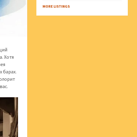
MORE LISTINGS
ящий
а. Хотя
зея
х барах.
колорит
вас.