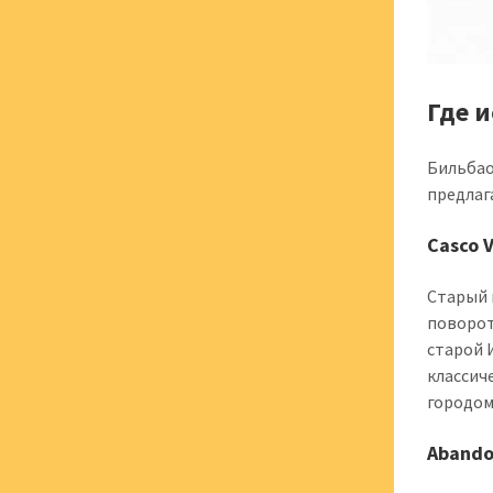
Где 
Бильбао
предлаг
Casco 
Старый 
поворот
старой 
классич
городом
Abando