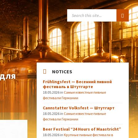
SEARCH:
NOTICES
 для
Frühlingsfest — Весенний пивной
фестиваль в Штутгарте
18.05.2026
in
Самые известные пивные
фестивали Германии
Cannstatter Volksfest — Штутгарт
18.05.2026
in
Самые известные пивные
фестивали Германии
Beer Festival “24 Hours of Maastricht”
18.05.2026
in
Крупные пивные фестивали в