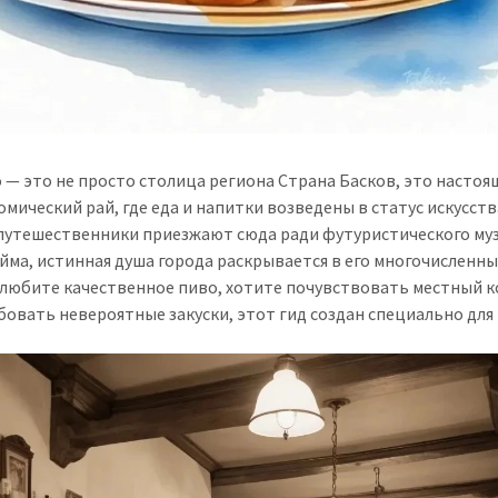
 — это не просто столица региона Страна Басков, это насто
омический рай, где еда и напитки возведены в статус искусств
путешественники приезжают сюда ради футуристического му
айма, истинная душа города раскрывается в его многочисленны
 любите качественное пиво, хотите почувствовать местный 
бовать невероятные закуски, этот гид создан специально для 