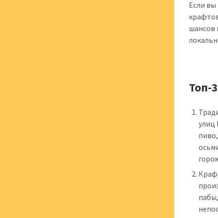
Если вы
крафтов
шансов 
локальн
Топ-
Трад
улиц 
пиво,
осьми
горо
Крафт
прои
пабы,
непос