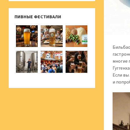
ПИВНЫЕ ФЕСТИВАЛИ
Бильбао
гастрон
многие 
Гуггенх
Если вы
и попро