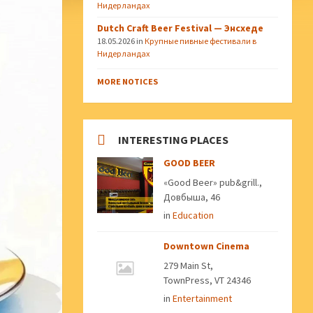
Нидерландах
Dutch Craft Beer Festival — Энсхеде
18.05.2026
in
Крупные пивные фестивали в
Нидерландах
MORE NOTICES
INTERESTING PLACES
GOOD BEER
«Good Beer» pub&grill.,
Довбыша, 46
in
Education
Downtown Cinema
279 Main St,
TownPress, VT 24346
in
Entertainment