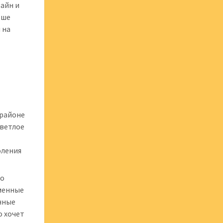
айн и
ьше
 на
 районе
светлое
оления
ао
еменные
енные
о хочет