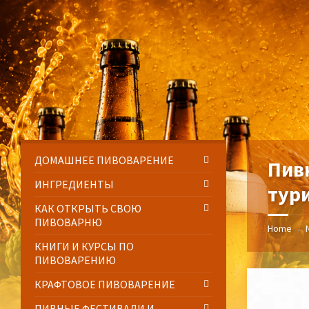
Skip
Skip
Skip
Skip
to
to
to
to
content
left
right
footer
sidebar
sidebar
ДОМАШНЕЕ ПИВОВАРЕНИЕ
Пив
ИНГРЕДИЕНТЫ
тур
КАК ОТКРЫТЬ СВОЮ
ПИВОВАРНЮ
Home
/
КНИГИ И КУРСЫ ПО
ПИВОВАРЕНИЮ
КРАФТОВОЕ ПИВОВАРЕНИЕ
ПИВНЫЕ ФЕСТИВАЛИ И