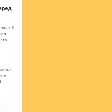
еред
епцию. В
дном
 это
разные
о не
й