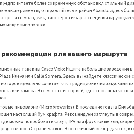
 предпочитаете более современную обстановку, стильный диз
ые эксперименты, отправляйтесь в район Abando. Здесь бол
встретить молодежь, хипстеров и бары, специализирующиеся
ых микропивоварнях.
3 рекомендации для вашего маршрута
иционные таверны Casco Viejo: Ищите небольшие заведения в
Plaza Nueva или Calle Somera. Здесь вы найдете классическое 
 которое идеально сочетается с традиционными закусками из
нога или хамона. Это места с историей, где стены помнят пок
жан.
овые пивоварни (Microbreweries): В последние годы в Бильб
зошел настоящий бум крафта. Рекомендуем заглянуть в совр
 где можно попробовать стаут, IPA или фруктовые эли, свар
редственно в Стране Басков. Это отличный выбор для тех, кт