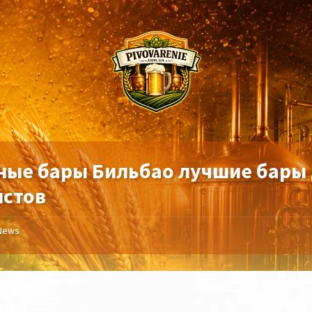
ные бары Бильбао лучшие бары
истов
News