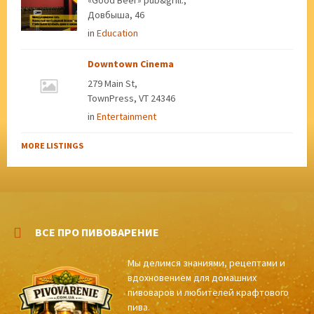
«Good Beer» pub&grill.,
Довбыша, 46
in
Education
Downtown Cinema
279 Main St,
TownPress, VT 24346
in
Entertainment
MORE LISTINGS
ВСЕ ПРО ПИВОВАРЕНИЕ
Мы делимся знаниями, рецептами и
вдохновением для домашних
пивоваров и любителей крафтового
пива.