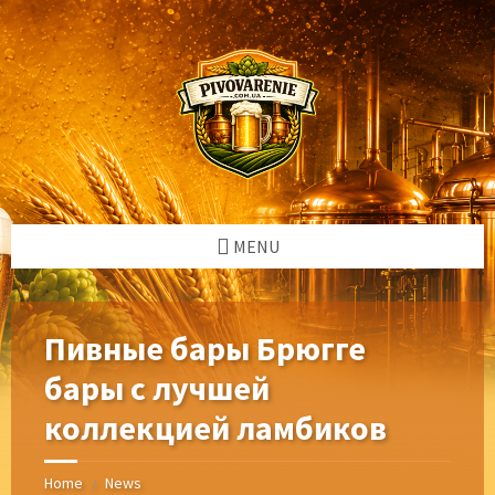
Skip
Skip
Skip
Skip
to
to
to
to
content
left
right
footer
sidebar
sidebar
MENU
Пивные бары Брюгге
бары с лучшей
коллекцией ламбиков
Home
News
/