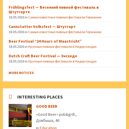
Frühlingsfest — Весенний пивной фестиваль в
Штутгарте
18.05.2026
in
Самые известные пивные фестивали Германии
Cannstatter Volksfest — Штутгарт
18.05.2026
in
Самые известные пивные фестивали Германии
Beer Festival “24 Hours of Maastricht”
18.05.2026
in
Крупные пивные фестивали в Нидерландах
Dutch Craft Beer Festival — Энсхеде
18.05.2026
in
Крупные пивные фестивали в Нидерландах
MORE NOTICES
INTERESTING PLACES
GOOD BEER
«Good Beer» pub&grill.,
Довбыша, 46
in
Education