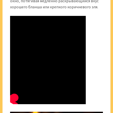
окно‚ потягивая медленно раскрывающийся вкус
хорошего бланша или крепкого коричневого эля.