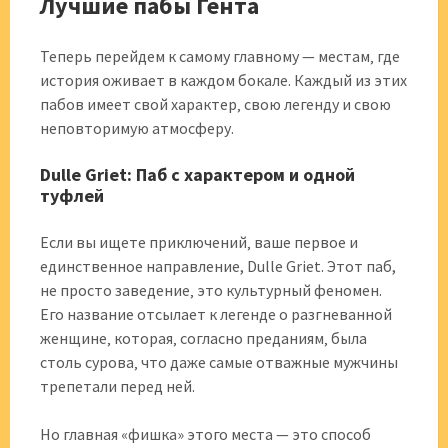
Лучшие пабы Гента
Теперь перейдем к самому главному — местам‚ где
история оживает в каждом бокале. Каждый из этих
пабов имеет свой характер‚ свою легенду и свою
неповторимую атмосферу.
Dulle Griet: Паб с характером и одной
туфлей
Если вы ищете приключений‚ ваше первое и
единственное направление, Dulle Griet. Этот паб,
не просто заведение‚ это культурный феномен.
Его название отсылает к легенде о разгневанной
женщине‚ которая‚ согласно преданиям‚ была
столь сурова‚ что даже самые отважные мужчины
трепетали перед ней.
Но главная «фишка» этого места — это способ