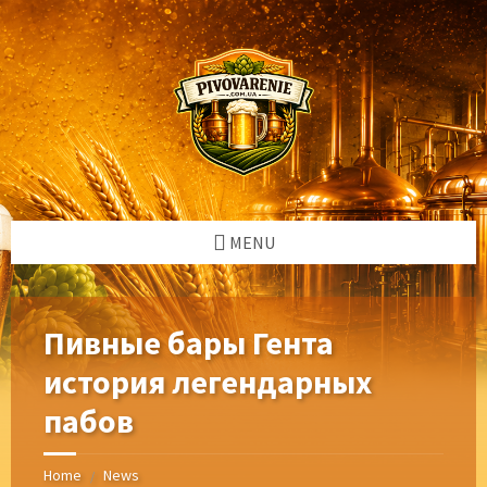
Skip
Skip
Skip
Skip
to
to
to
to
content
left
right
footer
sidebar
sidebar
MENU
Пивные бары Гента
история легендарных
пабов
Home
News
/