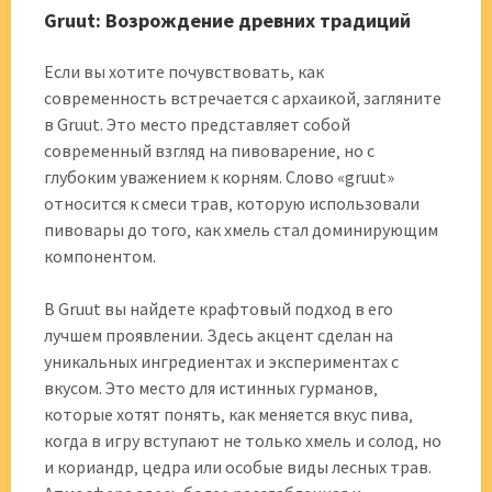
Gruut: Возрождение древних традиций
Если вы хотите почувствовать‚ как
современность встречается с архаикой‚ загляните
в Gruut. Это место представляет собой
современный взгляд на пивоварение‚ но с
глубоким уважением к корням. Слово «gruut»
относится к смеси трав‚ которую использовали
пивовары до того‚ как хмель стал доминирующим
компонентом.
В Gruut вы найдете крафтовый подход в его
лучшем проявлении. Здесь акцент сделан на
уникальных ингредиентах и экспериментах с
вкусом. Это место для истинных гурманов‚
которые хотят понять‚ как меняется вкус пива‚
когда в игру вступают не только хмель и солод‚ но
и кориандр‚ цедра или особые виды лесных трав.