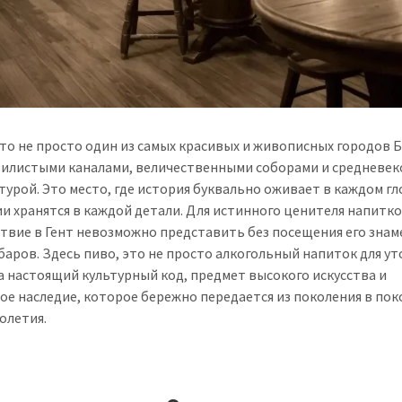
это не просто один из самых красивых и живописных городов 
звилистыми каналами, величественными соборами и средневе
турой. Это место, где история буквально оживает в каждом гл
и хранятся в каждой детали. Для истинного ценителя напитк
твие в Гент невозможно представить без посещения его зна
баров. Здесь пиво, это не просто алкогольный напиток для у
а настоящий культурный код, предмет высокого искусства и
ое наследие, которое бережно передается из поколения в по
толетия.