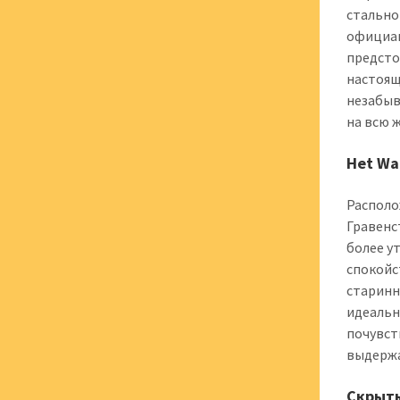
стально
официан
предсто
настоящ
незабыв
на всю 
Het Wa
Располо
Гравенс
более у
спокойс
старинн
идеальн
почувст
выдержа
Скрыты