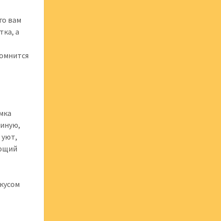
го вам
тка, а
помнится
мка
 иную,
 уют,
ающий
вкусом