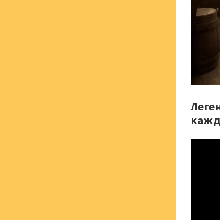
Леге
каж