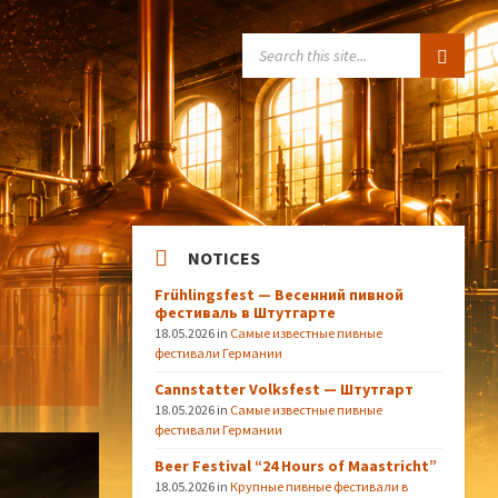
SEARCH:
NOTICES
Frühlingsfest — Весенний пивной
фестиваль в Штутгарте
18.05.2026
in
Самые известные пивные
фестивали Германии
Cannstatter Volksfest — Штутгарт
18.05.2026
in
Самые известные пивные
фестивали Германии
Beer Festival “24 Hours of Maastricht”
18.05.2026
in
Крупные пивные фестивали в