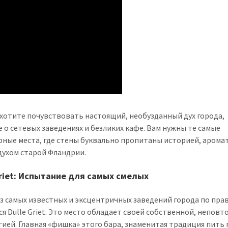
 хотите почувствовать настоящий, необузданный дух города,
е о сетевых заведениях и безликих кафе. Вам нужны те самые
рные места, где стены буквально пропитаны историей, арома
 духом старой Фландрии.
Griet: Испытание для самых смелых
з самых известных и эксцентричных заведений города по пра
ся Dulle Griet. Это место обладает своей собственной, непов
ией. Главная «фишка» этого бара, знаменитая традиция пить 