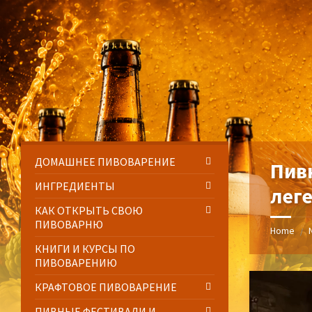
Skip
Skip
Skip
Skip
to
to
to
to
content
left
right
footer
sidebar
sidebar
ДОМАШНЕЕ ПИВОВАРЕНИЕ
Пив
ИНГРЕДИЕНТЫ
лег
КАК ОТКРЫТЬ СВОЮ
ПИВОВАРНЮ
Home
/
КНИГИ И КУРСЫ ПО
ПИВОВАРЕНИЮ
КРАФТОВОЕ ПИВОВАРЕНИЕ
ПИВНЫЕ ФЕСТИВАЛИ И