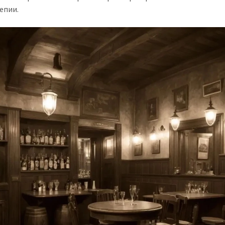
епии.