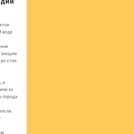
ьдий
гатое
й воде
ьным
ветающим
ро стал
, а
или за
ю города
росла.
т
ем