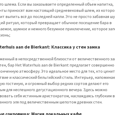
го шлема. Если вы заказываете определенный объем напитка,
ты приносят вам настоящий средневековый шлем, из которо
ит выпить всё до последней капли. Это не просто забавная шу
ий ритуал, который превращает обычное посещение бара в
аемое, шумное и немного безумное приключение, которое за
жизнь;
terhuis aan de Bierkant: Классика у стен замка
женный в непосредственной близости от величественного за
тен, бар Het Waterhuis aan de Bierkant предлагает совершенно
тонченную атмосферу. Это идеальное место для тех, кто ценит
твие и классический бельгийский стиль. Интерьер, напомин
ую гостиную, и огромный выбор редких сортов делают его
ым для неспешного дегустационного вечера. Здесь можно
вовать себя истинным аристократом, наслаждаясь глубоким 
нного эля под величественным шепотом древних стен.
е сокровища: Магия локальных кафе