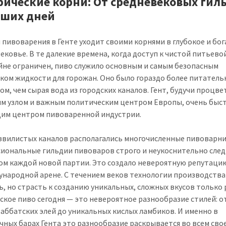
рические корни: От средневековых гил
аших дней
 пивоварения в Генте уходит своими корнями в глубокое и бо
ековье. В те далекие времена, когда доступ к чистой питьево
йне ограничен, пиво служило основным и самым безопасным
ком жидкости для горожан. Оно было гораздо более питател
ом, чем сырая вода из городских каналов. Гент, будучи проц
м узлом и важным политическим центром Европы, очень быст
им центром пивоваренной индустрии.
звилистых каналов располагались многочисленные пивоварни
иональные гильдии пивоваров строго и неукоснительно след
ом каждой новой партии. Это создало невероятную репутаци
ународной арене. С течением веков технологии производства
ь, но страсть к созданию уникальных, сложных вкусов только 
ское пиво сегодня — это невероятное разнообразие стилей: о
 аббатских элей до уникальных кислых ламбиков. И именно в
чных барах Гента это разнообразие раскрывается во всем сво