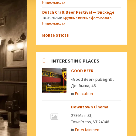
Нидерландах
Dutch Craft Beer Festival — Энсхеде
18.05.2026
in
Крупные пивные фестивали в
Нидерландах
MORE NOTICES
INTERESTING PLACES
GOOD BEER
«Good Beer» pub&grill.,
Довбыша, 46
in
Education
Downtown Cinema
279 Main St,
TownPress, VT 24346
in
Entertainment