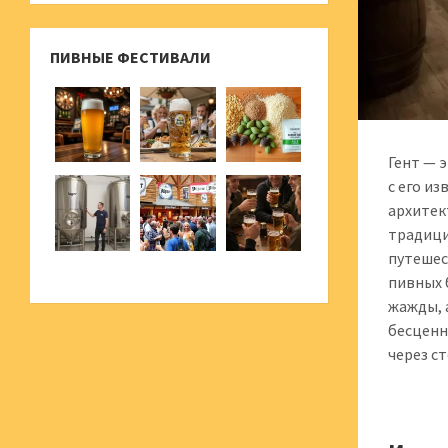
ПИВНЫЕ ФЕСТИВАЛИ
Гент — 
с его и
архитек
традици
путешес
пивных 
жажды, 
бесценн
через с