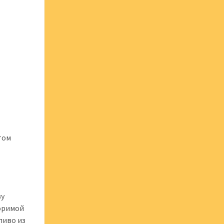
том
ву
торимой
пиво из