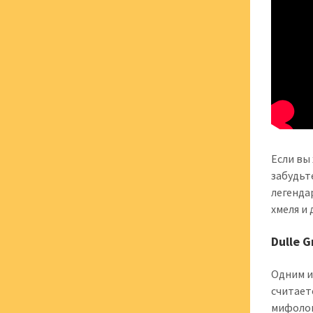
Если вы
забудьт
легенда
хмеля и
Dulle 
Одним и
считает
мифолог