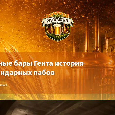
ные бары Гента история
ендарных пабов
News