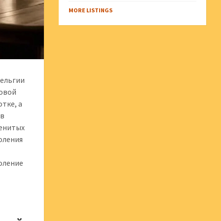
MORE LISTINGS
Бельгии
ковой
отке, а
ов
менитых
толения
коление