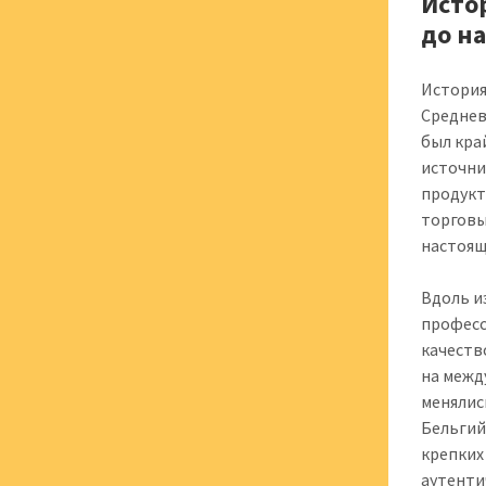
Исто
до н
История
Среднев
был кра
источни
продукт
торговы
настоящ
Вдоль и
професс
качеств
на межд
менялис
Бельгий
крепких
аутенти