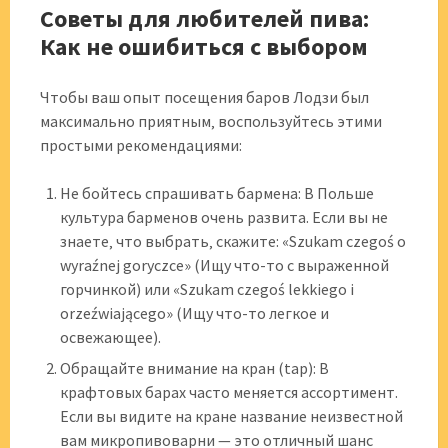
Советы для любителей пива:
Как не ошибиться с выбором
Чтобы ваш опыт посещения баров Лодзи был
максимально приятным‚ воспользуйтесь этими
простыми рекомендациями:
Не бойтесь спрашивать бармена: В Польше
культура барменов очень развита. Если вы не
знаете‚ что выбрать‚ скажите: «Szukam czegoś o
wyraźnej goryczce» (Ищу что-то с выраженной
горчинкой) или «Szukam czegoś lekkiego i
orzeźwiającego» (Ищу что-то легкое и
освежающее).
Обращайте внимание на кран (tap): В
крафтовых барах часто меняется ассортимент.
Если вы видите на кране название неизвестной
вам микропивоварни — это отличный шанс