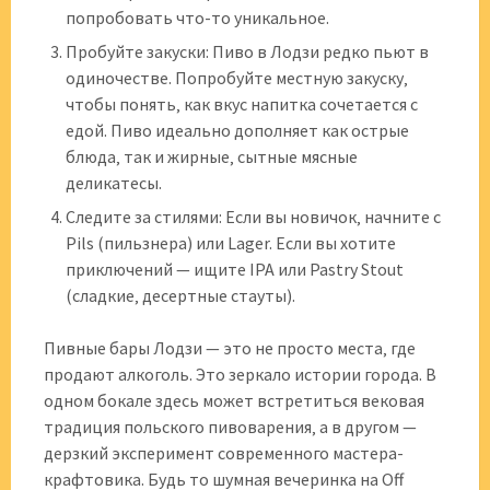
попробовать что-то уникальное.
Пробуйте закуски: Пиво в Лодзи редко пьют в
одиночестве. Попробуйте местную закуску‚
чтобы понять‚ как вкус напитка сочетается с
едой. Пиво идеально дополняет как острые
блюда‚ так и жирные‚ сытные мясные
деликатесы.
Следите за стилями: Если вы новичок‚ начните с
Pils (пильзнера) или Lager. Если вы хотите
приключений — ищите IPA или Pastry Stout
(сладкие‚ десертные стауты).
Пивные бары Лодзи — это не просто места‚ где
продают алкоголь. Это зеркало истории города. В
одном бокале здесь может встретиться вековая
традиция польского пивоварения‚ а в другом —
дерзкий эксперимент современного мастера-
крафтовика. Будь то шумная вечеринка на Off