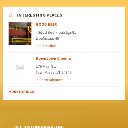
INTERESTING PLACES
GOOD BEER
«Good Beer» pub&grill.,
Довбыша, 46
in
Education
Downtown Cinema
279 Main St,
TownPress, VT 24346
in
Entertainment
MORE LISTINGS
ВСЕ ПРО ПИВОВАРЕНИЕ