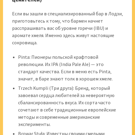
Если вы зашли в специализированный бар в Лодзи‚
приготовьтесь к тому‚ что бармен начнет
расспрашивать вас об уровне горечи (IBU) и
аромате хмеля. Именно здесь живут настоящие
сокровища.
Pinta: Пионеры польской крафтовой
революции. Их IPA (India Pale Ale) — это
стандарт качества. Если в меню есть Pinta‚
значит‚ в баре знают толк в хорошем хмеле.
Trzech Kumpli (Три друга): Бренд‚ который
завоевал сердца любителей за невероятную
сбалансированность вкуса. Их сорта часто
сочетают в себе традиционные европейские
методы и современные американские
эксперименты.
Browar Stuła: Известны своими смелыми