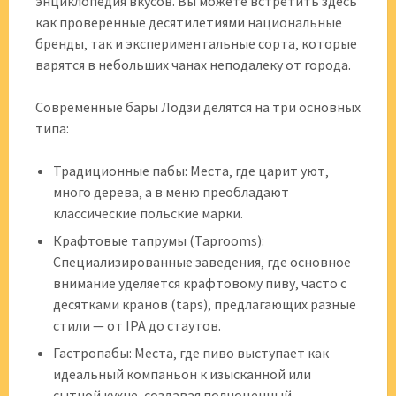
энциклопедия вкусов. Вы можете встретить здесь
как проверенные десятилетиями национальные
бренды‚ так и экспериментальные сорта‚ которые
варятся в небольших чанах неподалеку от города.
Современные бары Лодзи делятся на три основных
типа:
Традиционные пабы: Места‚ где царит уют‚
много дерева‚ а в меню преобладают
классические польские марки.
Крафтовые тапрумы (Taprooms):
Специализированные заведения‚ где основное
внимание уделяется крафтовому пиву‚ часто с
десятками кранов (taps)‚ предлагающих разные
стили — от IPA до стаутов.
Гастропабы: Места‚ где пиво выступает как
идеальный компаньон к изысканной или
сытной кухне‚ создавая полноценный