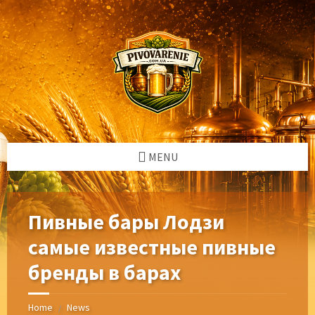
Skip
Skip
Skip
Skip
to
to
to
to
content
left
right
footer
sidebar
sidebar
MENU
Пивные бары Лодзи
самые известные пивные
бренды в барах
Home
News
/