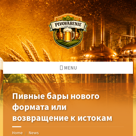
Skip
Skip
Skip
Skip
to
to
to
to
content
left
right
footer
sidebar
sidebar
MENU
Пивные бары нового
формата или
возвращение к истокам
Home
News
/