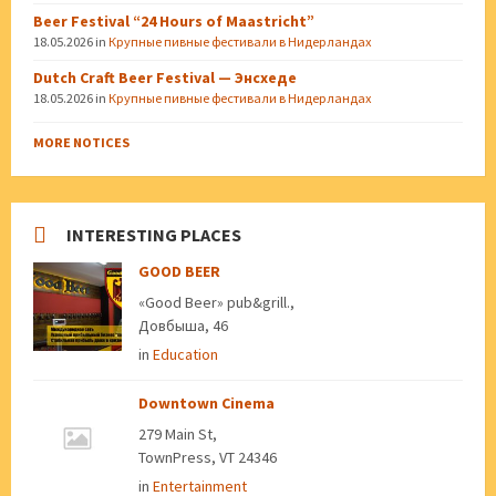
Beer Festival “24 Hours of Maastricht”
18.05.2026
in
Крупные пивные фестивали в Нидерландах
Dutch Craft Beer Festival — Энсхеде
18.05.2026
in
Крупные пивные фестивали в Нидерландах
MORE NOTICES
INTERESTING PLACES
GOOD BEER
«Good Beer» pub&grill.,
Довбыша, 46
in
Education
Downtown Cinema
279 Main St,
TownPress, VT 24346
in
Entertainment