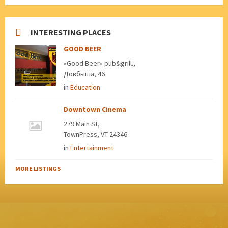
INTERESTING PLACES
GOOD BEER
«Good Beer» pub&grill.,
Довбыша, 46
in
Education
Downtown Cinema
279 Main St,
TownPress, VT 24346
in
Entertainment
MORE LISTINGS