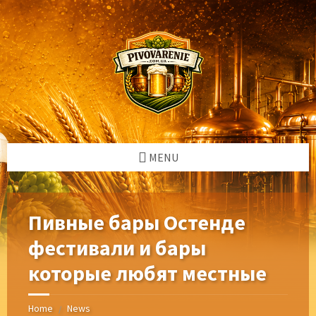
Skip
Skip
Skip
Skip
to
to
to
to
content
left
right
footer
sidebar
sidebar
MENU
Пивные бары Остенде
фестивали и бары
которые любят местные
Home
News
/