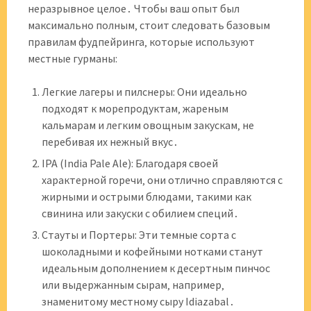
неразрывное целое․ Чтобы ваш опыт был
максимально полным‚ стоит следовать базовым
правилам фудпейринга‚ которые используют
местные гурманы:
Легкие лагеры и пилснеры: Они идеально
подходят к морепродуктам‚ жареным
кальмарам и легким овощным закускам‚ не
перебивая их нежный вкус․
IPA (India Pale Ale): Благодаря своей
характерной горечи‚ они отлично справляются с
жирными и острыми блюдами‚ такими как
свинина или закуски с обилием специй․
Стауты и Портеры: Эти темные сорта с
шоколадными и кофейными нотками станут
идеальным дополнением к десертным пинчос
или выдержанным сырам‚ например‚
знаменитому местному сыру Idiazabal․