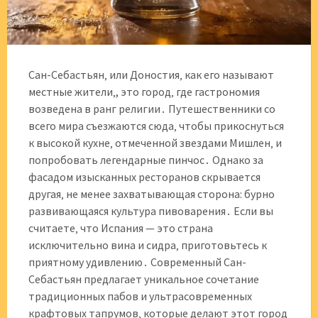
Сан-Себастьян‚ или Доностия‚ как его называют
местные жители‚, это город‚ где гастрономия
возведена в ранг религии․ Путешественники со
всего мира съезжаются сюда‚ чтобы прикоснуться
к высокой кухне‚ отмеченной звездами Мишлен‚ и
попробовать легендарные пинчос․ Однако за
фасадом изысканных ресторанов скрывается
другая‚ не менее захватывающая сторона: бурно
развивающаяся культура пивоварения․ Если вы
считаете‚ что Испания — это страна
исключительно вина и сидра‚ приготовьтесь к
приятному удивлению․ Современный Сан-
Себастьян предлагает уникальное сочетание
традиционных пабов и ультрасовременных
крафтовых тапрумов‚ которые делают этот город