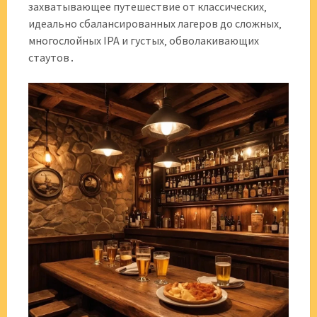
захватывающее путешествие от классических‚
идеально сбалансированных лагеров до сложных‚
многослойных IPA и густых‚ обволакивающих
стаутов․