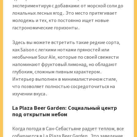
экспериментируя с добавками: от морской соли до
локальных лесных ягод․ Это место притягивает
молодежь и тех‚ кто постоянно ищет новые
гастрономические горизонты․
Здесь вы можете встретить такие редкие сорта‚
как Saison с легкими нотками пряностей или
необычные Sour Ale‚ которые по своей свежести
напоминают фруктовый лимонад‚ но обладают
глубоким‚ сложным пивным характером․
Интерьер выполнен в минималистичном стиле‚
что позволяет полностью сосредоточиться на
изучении вкуса․
La Plaza Beer Garden: Социальный центр
под открытым небом
Когда погода в Сан-Себастьяне радует теплом‚ все
собираются в La Plaza Beer Garden․ Это заведение