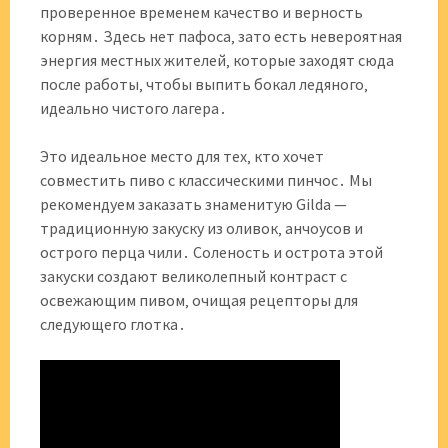
проверенное временем качество и верность
корням․ Здесь нет пафоса‚ зато есть невероятная
энергия местных жителей‚ которые заходят сюда
после работы‚ чтобы выпить бокал ледяного‚
идеально чистого лагера․
Это идеальное место для тех‚ кто хочет
совместить пиво с классическими пинчос․ Мы
рекомендуем заказать знаменитую Gilda —
традиционную закуску из оливок‚ анчоусов и
острого перца чили․ Соленость и острота этой
закуски создают великолепный контраст с
освежающим пивом‚ очищая рецепторы для
следующего глотка․