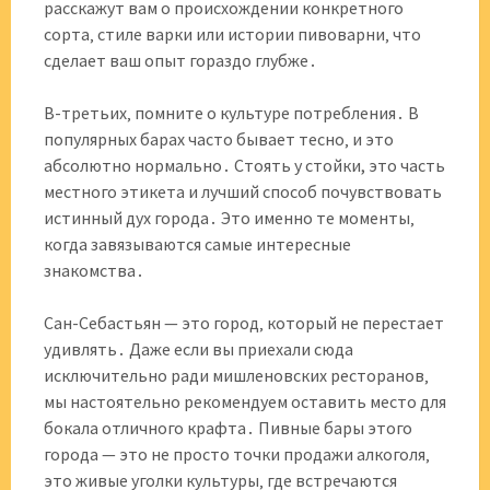
расскажут вам о происхождении конкретного
сорта‚ стиле варки или истории пивоварни‚ что
сделает ваш опыт гораздо глубже․
В-третьих‚ помните о культуре потребления․ В
популярных барах часто бывает тесно‚ и это
абсолютно нормально․ Стоять у стойки, это часть
местного этикета и лучший способ почувствовать
истинный дух города․ Это именно те моменты‚
когда завязываются самые интересные
знакомства․
Сан-Себастьян — это город‚ который не перестает
удивлять․ Даже если вы приехали сюда
исключительно ради мишленовских ресторанов‚
мы настоятельно рекомендуем оставить место для
бокала отличного крафта․ Пивные бары этого
города — это не просто точки продажи алкоголя‚
это живые уголки культуры‚ где встречаются