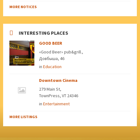
MORE NOTICES
INTERESTING PLACES
GOOD BEER
«Good Beer» pub&grill.,
Довбыша, 46
in
Education
Downtown Cinema
279 Main St,
TownPress, VT 24346
in
Entertainment
MORE LISTINGS