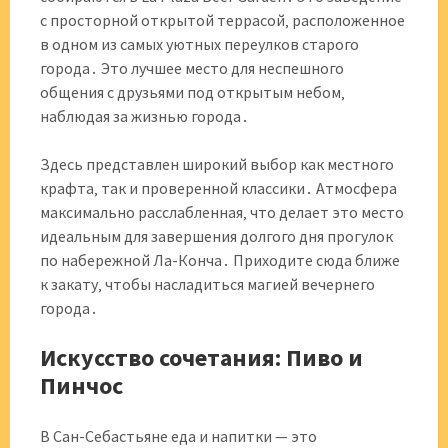
с просторной открытой террасой‚ расположенное
в одном из самых уютных переулков старого
города․ Это лучшее место для неспешного
общения с друзьями под открытым небом‚
наблюдая за жизнью города․
Здесь представлен широкий выбор как местного
крафта‚ так и проверенной классики․ Атмосфера
максимально расслабленная‚ что делает это место
идеальным для завершения долгого дня прогулок
по набережной Ла-Конча․ Приходите сюда ближе
к закату‚ чтобы насладиться магией вечернего
города․
Искусство сочетания: Пиво и
Пинчос
В Сан-Себастьяне еда и напитки — это