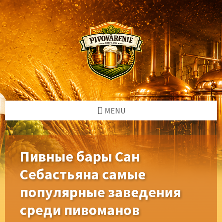
Skip
Skip
Skip
Skip
to
to
to
to
content
left
right
footer
sidebar
sidebar
MENU
Пивные бары Сан
Себастьяна самые
популярные заведения
среди пивоманов