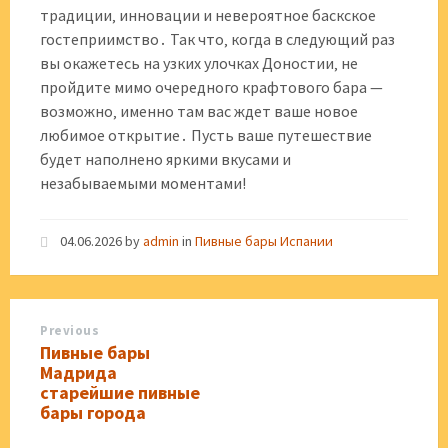
традиции‚ инновации и невероятное баскское
гостеприимство․ Так что‚ когда в следующий раз
вы окажетесь на узких улочках Доностии‚ не
пройдите мимо очередного крафтового бара —
возможно‚ именно там вас ждет ваше новое
любимое открытие․ Пусть ваше путешествие
будет наполнено яркими вкусами и
незабываемыми моментами!
04.06.2026
by
admin
in
Пивные бары Испании
Previous
Пивные бары
Мадрида
старейшие пивные
бары города