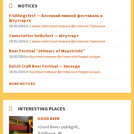
NOTICES
Frühlingsfest — Весенний пивной фестиваль в
Штутгарте
18.05.2026
in
Самые известные пивные фестивали Германии
Cannstatter Volksfest — Штутгарт
18.05.2026
in
Самые известные пивные фестивали Германии
Beer Festival “24 Hours of Maastricht”
18.05.2026
in
Крупные пивные фестивали в Нидерландах
Dutch Craft Beer Festival — Энсхеде
18.05.2026
in
Крупные пивные фестивали в Нидерландах
MORE NOTICES
INTERESTING PLACES
GOOD BEER
«Good Beer» pub&grill.,
Довбыша, 46