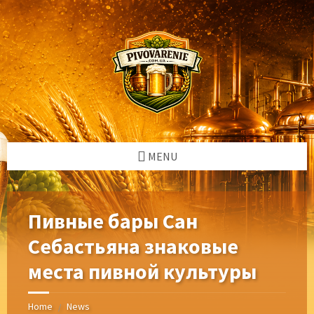
Skip
Skip
Skip
Skip
to
to
to
to
content
left
right
footer
sidebar
sidebar
MENU
Пивные бары Сан
Себастьяна знаковые
места пивной культуры
Home
News
/