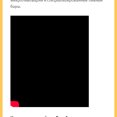
микропивоварни и специализированные пивные
бары.