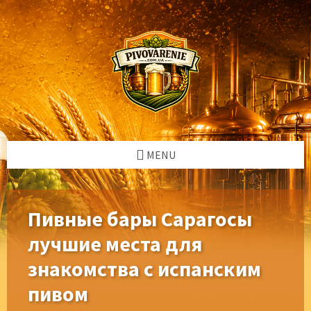
Skip
Skip
Skip
Skip
to
to
to
to
content
left
right
footer
sidebar
sidebar
MENU
Пивные бары Сарагосы
лучшие места для
знакомства с испанским
пивом