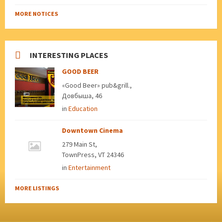
MORE NOTICES
INTERESTING PLACES
GOOD BEER
«Good Beer» pub&grill.,
Довбыша, 46
in
Education
Downtown Cinema
279 Main St,
TownPress, VT 24346
in
Entertainment
MORE LISTINGS