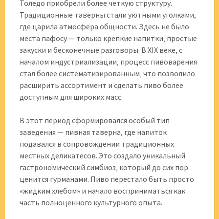
Толедо приобрели более четкую структуру.
Традиционные таверны стали уютными уголками‚
где царила атмосфера общности. Здесь не было
места пафосу — только крепкие напитки‚ простые
закуски и бесконечные разговоры. В XIX веке‚ с
началом индустриализации‚ процесс пивоварения
стал более систематизированным‚ что позволило
расширить ассортимент и сделать пиво более
доступным для широких масс.
В этот период сформировался особый тип
заведения — пивная таверна‚ где напиток
подавался в сопровождении традиционных
местных деликатесов. Это создало уникальный
гастрономический симбиоз‚ который до сих пор
ценится гурманами. Пиво перестало быть просто
«жидким хлебом» и начало восприниматься как
часть полноценного культурного опыта.