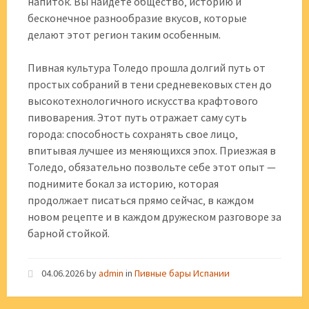
напиток. Вы найдете общество‚ историю и
бесконечное разнообразие вкусов‚ которые
делают этот регион таким особенным.
Пивная культура Толедо прошла долгий путь от
простых собраний в тени средневековых стен до
высокотехнологичного искусства крафтового
пивоварения. Этот путь отражает саму суть
города: способность сохранять свое лицо‚
впитывая лучшее из меняющихся эпох. Приезжая в
Толедо‚ обязательно позвольте себе этот опыт —
поднимите бокал за историю‚ которая
продолжает писаться прямо сейчас‚ в каждом
новом рецепте и в каждом дружеском разговоре за
барной стойкой.
04.06.2026
by
admin
in
Пивные бары Испании