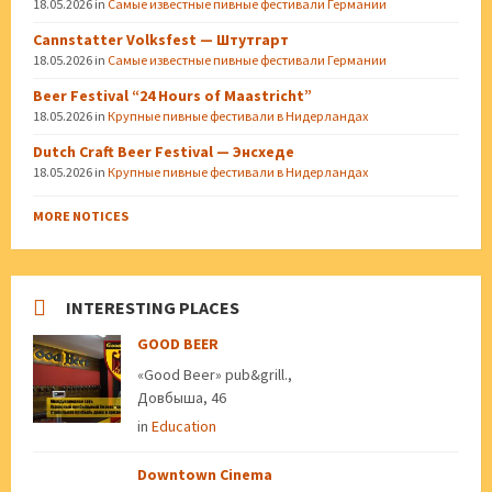
18.05.2026
in
Самые известные пивные фестивали Германии
Cannstatter Volksfest — Штутгарт
18.05.2026
in
Самые известные пивные фестивали Германии
Beer Festival “24 Hours of Maastricht”
18.05.2026
in
Крупные пивные фестивали в Нидерландах
Dutch Craft Beer Festival — Энсхеде
18.05.2026
in
Крупные пивные фестивали в Нидерландах
MORE NOTICES
INTERESTING PLACES
GOOD BEER
«Good Beer» pub&grill.,
Довбыша, 46
in
Education
Downtown Cinema