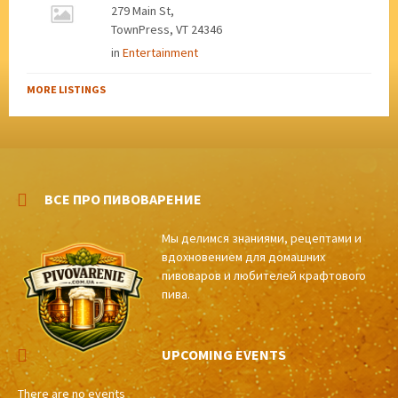
279 Main St,
TownPress, VT 24346
in
Entertainment
MORE LISTINGS
ВСЕ ПРО ПИВОВАРЕНИЕ
Мы делимся знаниями, рецептами и
вдохновением для домашних
пивоваров и любителей крафтового
пива.
UPCOMING EVENTS
There are no events