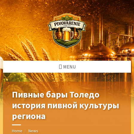
Skip
Skip
Skip
Skip
to
to
to
to
content
left
right
footer
sidebar
sidebar
MENU
Пивные бары Толедо
история пивной культуры
региона
Home
News
/