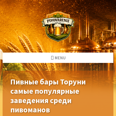
Skip
Skip
Skip
Skip
to
to
to
to
content
left
right
footer
sidebar
sidebar
MENU
Пивные бары Торуни
самые популярные
заведения среди
пивоманов