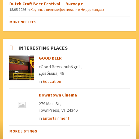
Dutch Craft Beer Festival — Энсхеде
18.05.2026
in
Крупные пивные фестивали в Нидерландах
MORE NOTICES
INTERESTING PLACES
GOOD BEER
«Good Beer» pub&grill.,
Довбыша, 46
in
Education
Downtown Cinema
279 Main St,
TownPress, VT 24346
in
Entertainment
MORE LISTINGS