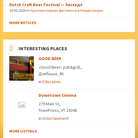
Dutch Craft Beer Festival — Энсхеде
18.05.2026
in
Крупные пивные фестивали в Нидерландах
MORE NOTICES
INTERESTING PLACES
GOOD BEER
«Good Beer» pub&grill.,
Довбыша, 46
in
Education
Downtown Cinema
279 Main St,
TownPress, VT 24346
in
Entertainment
MORE LISTINGS