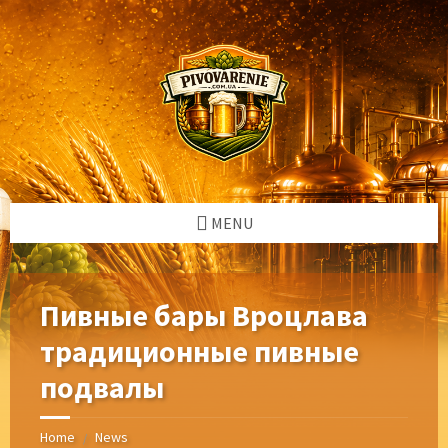
Skip
Skip
Skip
Skip
to
to
to
to
content
left
right
footer
sidebar
sidebar
MENU
Пивные бары Вроцлава
традиционные пивные
подвалы
Home
News
/