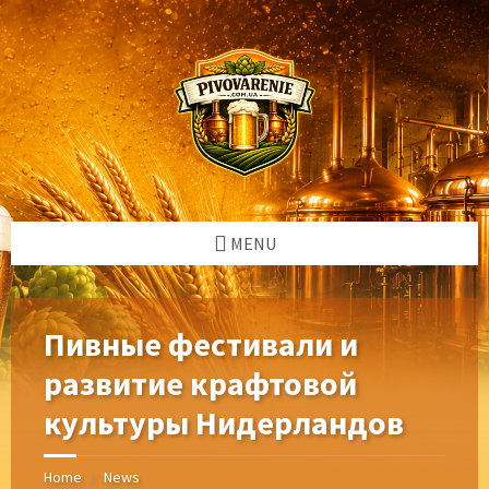
Skip
Skip
Skip
Skip
to
to
to
to
content
left
right
footer
sidebar
sidebar
MENU
Пивные фестивали и
развитие крафтовой
культуры Нидерландов
Home
News
/