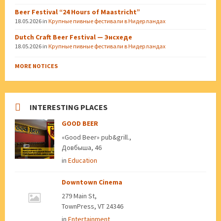
Beer Festival “24 Hours of Maastricht”
18.05.2026
in
Крупные пивные фестивали в Нидерландах
Dutch Craft Beer Festival — Энсхеде
18.05.2026
in
Крупные пивные фестивали в Нидерландах
MORE NOTICES
INTERESTING PLACES
GOOD BEER
«Good Beer» pub&grill.,
Довбыша, 46
in
Education
Downtown Cinema
279 Main St,
TownPress, VT 24346
in
Entertainment