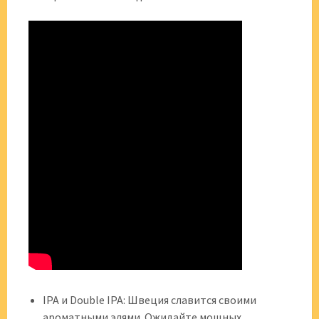
IPA и Double IPA: Швеция славится своими
ароматными элями. Ожидайте мощных