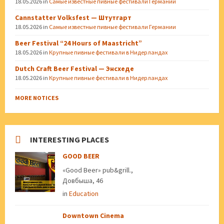
18.05.2026
in
Самые известные пивные фестивали Германии
Cannstatter Volksfest — Штутгарт
18.05.2026
in
Самые известные пивные фестивали Германии
Beer Festival “24 Hours of Maastricht”
18.05.2026
in
Крупные пивные фестивали в Нидерландах
Dutch Craft Beer Festival — Энсхеде
18.05.2026
in
Крупные пивные фестивали в Нидерландах
MORE NOTICES
INTERESTING PLACES
GOOD BEER
«Good Beer» pub&grill.,
Довбыша, 46
in
Education
Downtown Cinema