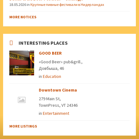
18.05.2026
in
Крупные пивные фестивали в Нидерландах
MORE NOTICES
INTERESTING PLACES
GOOD BEER
«Good Beer» pub&grill.,
Довбыша, 46
in
Education
Downtown Cinema
279 Main St,
TownPress, VT 24346
in
Entertainment
MORE LISTINGS