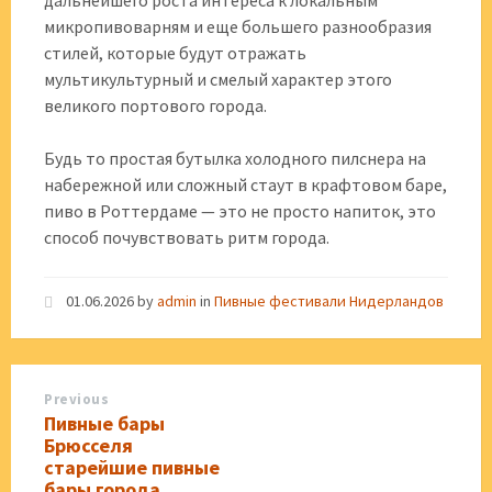
дальнейшего роста интереса к локальным
микропивоварням и еще большего разнообразия
стилей, которые будут отражать
мультикультурный и смелый характер этого
великого портового города.
Будь то простая бутылка холодного пилснера на
набережной или сложный стаут в крафтовом баре,
пиво в Роттердаме — это не просто напиток, это
способ почувствовать ритм города.
01.06.2026
by
admin
in
Пивные фестивали Нидерландов
Previous
Пивные бары
Брюсселя
старейшие пивные
бары города