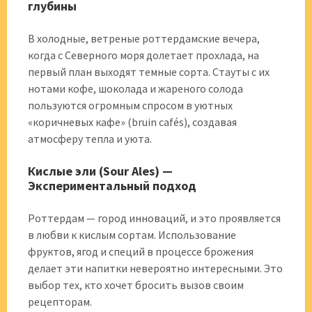
глубины
В холодные, ветреные роттердамские вечера,
когда с Северного моря долетает прохлада, на
первый план выходят темные сорта. Стауты с их
нотами кофе, шоколада и жареного солода
пользуются огромным спросом в уютных
«коричневых кафе» (bruin cafés), создавая
атмосферу тепла и уюта.
Кислые эли (Sour Ales) —
Экспериментальный подход
Роттердам — город инноваций, и это проявляется
в любви к кислым сортам. Использование
фруктов, ягод и специй в процессе брожения
делает эти напитки невероятно интересными. Это
выбор тех, кто хочет бросить вызов своим
рецепторам.