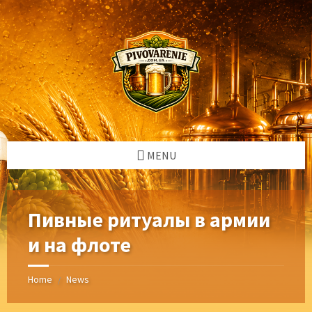
Skip
Skip
Skip
Skip
to
to
to
to
content
left
right
footer
sidebar
sidebar
MENU
Пивные ритуалы в армии
и на флоте
Home
News
/