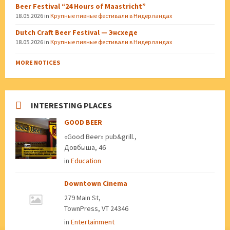
Beer Festival “24 Hours of Maastricht”
18.05.2026
in
Крупные пивные фестивали в Нидерландах
Dutch Craft Beer Festival — Энсхеде
18.05.2026
in
Крупные пивные фестивали в Нидерландах
MORE NOTICES
INTERESTING PLACES
GOOD BEER
«Good Beer» pub&grill.,
Довбыша, 46
in
Education
Downtown Cinema
279 Main St,
TownPress, VT 24346
in
Entertainment