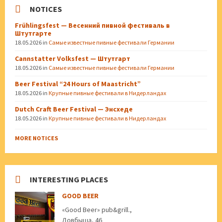
NOTICES
Frühlingsfest — Весенний пивной фестиваль в
Штутгарте
18.05.2026
in
Самые известные пивные фестивали Германии
Cannstatter Volksfest — Штутгарт
18.05.2026
in
Самые известные пивные фестивали Германии
Beer Festival “24 Hours of Maastricht”
18.05.2026
in
Крупные пивные фестивали в Нидерландах
Dutch Craft Beer Festival — Энсхеде
18.05.2026
in
Крупные пивные фестивали в Нидерландах
MORE NOTICES
INTERESTING PLACES
GOOD BEER
«Good Beer» pub&grill.,
Довбыша, 46