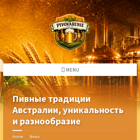
Skip
Skip
Skip
Skip
to
to
to
to
content
left
right
footer
sidebar
sidebar
MENU
Пивные традиции
Австралии, уникальность
и разнообразие
Home
News
/