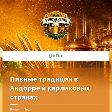
Skip
Skip
Skip
Skip
to
to
to
to
content
left
right
footer
sidebar
sidebar
MENU
Пивные традиции в
Андорре и карликовых
странах
Home
News
/