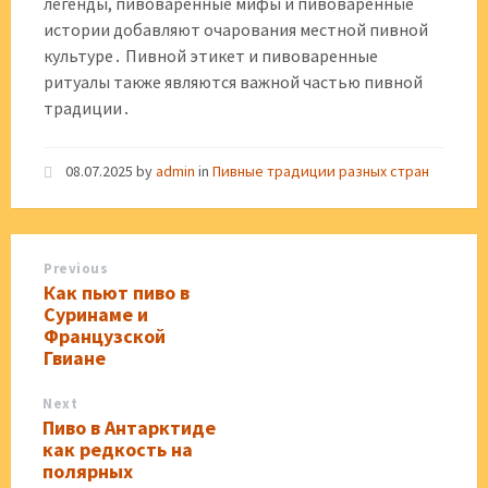
легенды, пивоваренные мифы и пивоваренные
истории добавляют очарования местной пивной
культуре․ Пивной этикет и пивоваренные
ритуалы также являются важной частью пивной
традиции․
08.07.2025
by
admin
in
Пивные традиции разных стран
Previous
Как пьют пиво в
Суринаме и
Французской
Гвиане
Next
Пиво в Антарктиде
как редкость на
полярных