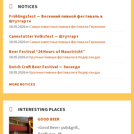
NOTICES
Frühlingsfest — Весенний пивной фестиваль в
Штутгарте
18.05.2026
in
Самые известные пивные фестивали Германии
Cannstatter Volksfest — Штутгарт
18.05.2026
in
Самые известные пивные фестивали Германии
Beer Festival “24 Hours of Maastricht”
18.05.2026
in
Крупные пивные фестивали в Нидерландах
Dutch Craft Beer Festival — Энсхеде
18.05.2026
in
Крупные пивные фестивали в Нидерландах
MORE NOTICES
INTERESTING PLACES
GOOD BEER
«Good Beer» pub&grill.,
Довбыша, 46