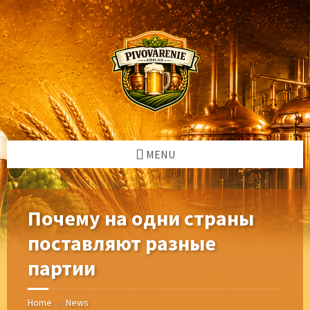
Skip
Skip
Skip
Skip
to
to
to
to
content
left
right
footer
sidebar
sidebar
MENU
Почему на одни страны
поставляют разные
партии
Home
News
/