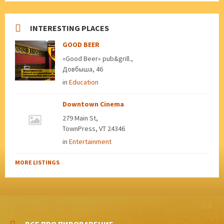
INTERESTING PLACES
GOOD BEER
«Good Beer» pub&grill.,
Довбыша, 46
in
Education
Downtown Cinema
279 Main St,
TownPress, VT 24346
in
Entertainment
MORE LISTINGS