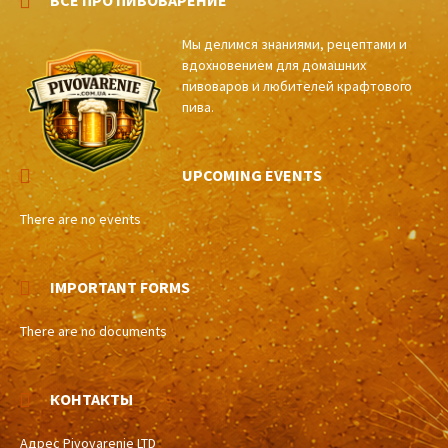
ВСЕ ПРО ПИВОВАРЕНИЕ
Мы делимся знаниями, рецептами и
вдохновением для домашних
пивоваров и любителей крафтового
пива.
UPCOMING EVENTS
There are no events
IMPORTANT FORMS
There are no documents
КОНТАКТЫ
Адрес Pivovarenie LTD