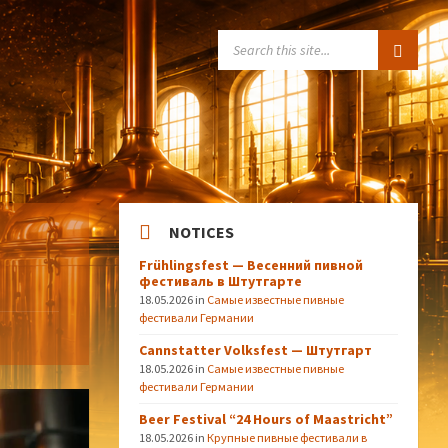
SEARCH:
NOTICES
Frühlingsfest — Весенний пивной
фестиваль в Штутгарте
18.05.2026
in
Самые известные пивные
фестивали Германии
Cannstatter Volksfest — Штутгарт
18.05.2026
in
Самые известные пивные
фестивали Германии
Beer Festival “24 Hours of Maastricht”
18.05.2026
in
Крупные пивные фестивали в