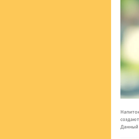
Напиток
создают
Данный 