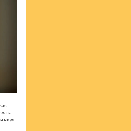
усие
ность.
м мире!