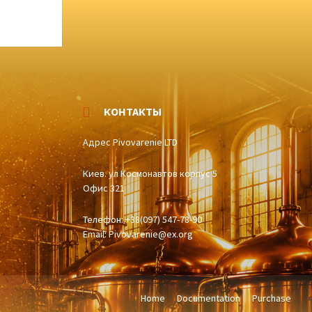
КОНТАКТЫ
Адрес Pivovarenie LTD
Киев. ул Космонавтов корпус 5
Офис 321
Телефон: +38(097) 547-78-90
Email:
Pivovarenie@ex.org
Home
Documentation
Purchase