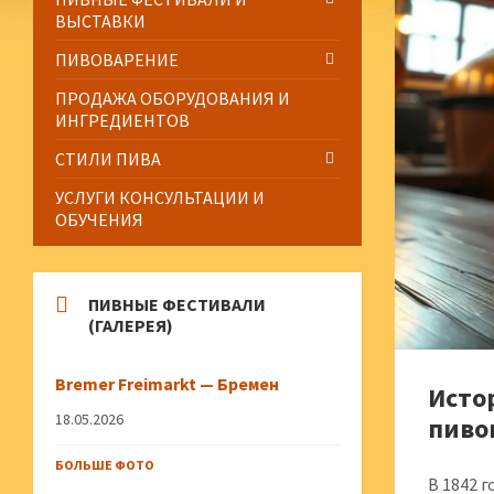
ВЫСТАВКИ
ПИВОВАРЕНИЕ
ПРОДАЖА ОБОРУДОВАНИЯ И
ИНГРЕДИЕНТОВ
СТИЛИ ПИВА
УСЛУГИ КОНСУЛЬТАЦИИ И
ОБУЧЕНИЯ
ПИВНЫЕ ФЕСТИВАЛИ
(ГАЛЕРЕЯ)
Bremer Freimarkt — Бремен
Истор
18.05.2026
пиво
БОЛЬШЕ ФОТО
В 1842 г