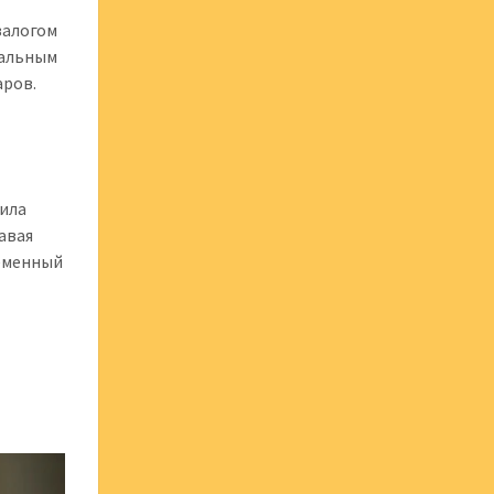
залогом
кальным
аров.
лила
авая
ременный