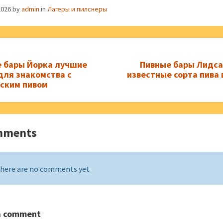
2026
by
admin
in
Лагеры и пилснеры
 бары Йорка лучшие
Пивные бары Лидса
для знакомства с
известные сорта пива 
ским пивом
mments
here are no comments yet
a comment