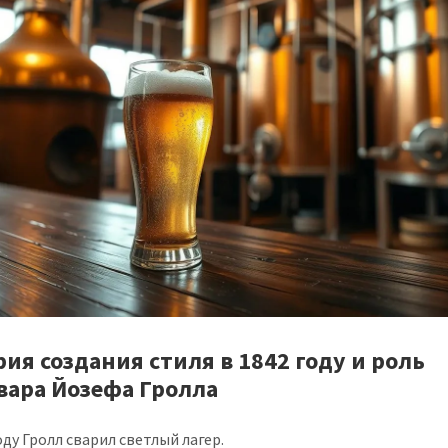
ия создания стиля в 1842 году и роль
вара Йозефа Гролла
оду Гролл сварил светлый лагер.