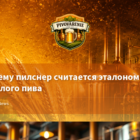
ему пилснер считается эталоном
тлого пива
News