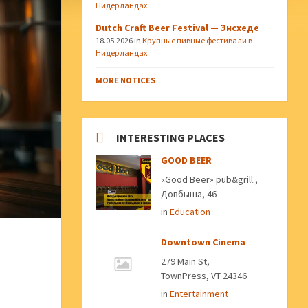
Нидерландах
Dutch Craft Beer Festival — Энсхеде
18.05.2026
in
Крупные пивные фестивали в
Нидерландах
MORE NOTICES
INTERESTING PLACES
GOOD BEER
«Good Beer» pub&grill.,
Довбыша, 46
in
Education
Downtown Cinema
279 Main St,
TownPress, VT 24346
in
Entertainment