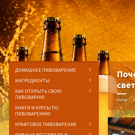
Skip
Skip
Skip
Skip
to
to
to
to
content
left
right
footer
sidebar
sidebar
ДОМАШНЕЕ ПИВОВАРЕНИЕ
Поч
ИНГРЕДИЕНТЫ
све
КАК ОТКРЫТЬ СВОЮ
ПИВОВАРНЮ
Home
/
КНИГИ И КУРСЫ ПО
ПИВОВАРЕНИЮ
КРАФТОВОЕ ПИВОВАРЕНИЕ
ПИВНЫЕ ФЕСТИВАЛИ И