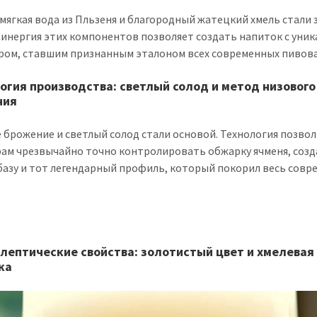
мягкая вода из Пльзеня и благородный жатецкий хмель стали 
 Синергия этих компонентов позволяет создать напиток с уни
ром, ставшим признанным эталоном всех современных пивов
огия производства: светлый солод и метод низового
ния
 брожение и светлый солод стали основой. Технология позво
ам чрезвычайно точно контролировать обжарку ячменя, созд
базу и тот легендарный профиль, который покорил весь сов
лептические свойства: золотистый цвет и хмелевая
ка