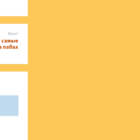
Next
 самые
в пабах