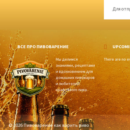
Для отп
ВСЕ ПРО ПИВОВАРЕНИЕ
UPCOMI
Мы делимся
There are no e
знаниями, рецептами
и вдохновением для
домашних пивоваров
и любителей
крафтового пива.
© 2026 Пивоварение как варить пиво