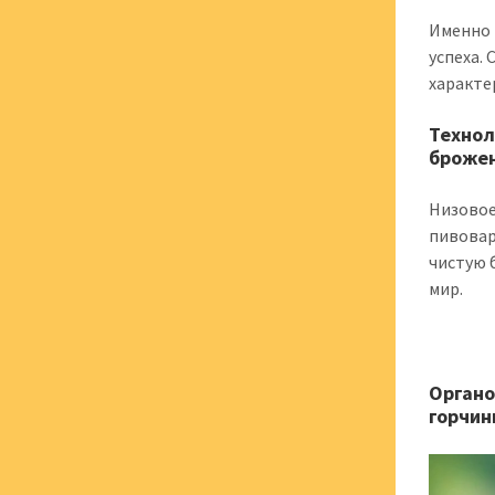
Именно 
успеха.
характе
Технол
броже
Низовое
пивовар
чистую 
мир.
Органо
горчин