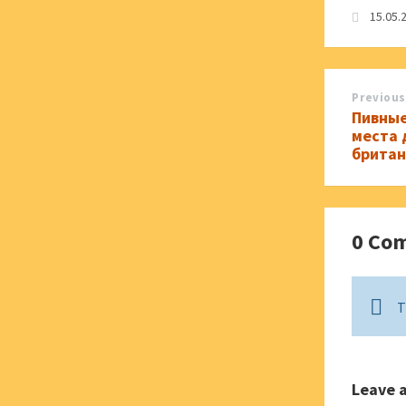
15.05.
Previous
Пивные
места 
британ
0 Co
T
Leave 