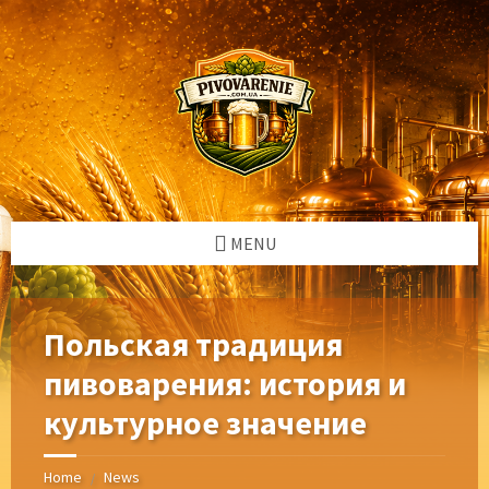
Skip
Skip
Skip
Skip
to
to
to
to
content
left
right
footer
sidebar
sidebar
MENU
Польская традиция
пивоварения: история и
культурное значение
Home
News
/