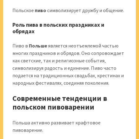
Польское
пиво
символизирует дружбу и общение.
Роль пива в польских праздниках и
обрядах
Пиво в
Польше
является неотъемлемой частью
многих праздников и обрядов. Оно сопровождает
как светские‚ так и религиозные события‚
символизируя радость и единение. Пиво часто
подается на традиционных свадьбах‚ крестинах и
народных фестивалях‚ соединяя поколения.
Современные тенденции в
польском пивоварении
Польша активно развивает крафтовое
пивоварение.