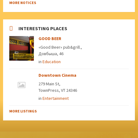
MORE NOTICES
INTERESTING PLACES
GOOD BEER
«Good Beer» pub&grill.,
Довбыша, 46
in
Education
Downtown Cinema
279 Main St,
TownPress, VT 24346
in
Entertainment
MORE LISTINGS