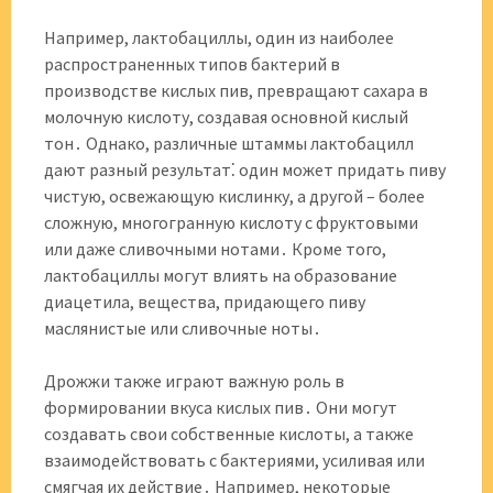
Например, лактобациллы, один из наиболее
распространенных типов бактерий в
производстве кислых пив, превращают сахара в
молочную кислоту, создавая основной кислый
тон․ Однако, различные штаммы лактобацилл
дают разный результат⁚ один может придать пиву
чистую, освежающую кислинку, а другой – более
сложную, многогранную кислоту с фруктовыми
или даже сливочными нотами․ Кроме того,
лактобациллы могут влиять на образование
диацетила, вещества, придающего пиву
маслянистые или сливочные ноты․
Дрожжи также играют важную роль в
формировании вкуса кислых пив․ Они могут
создавать свои собственные кислоты, а также
взаимодействовать с бактериями, усиливая или
смягчая их действие․ Например, некоторые