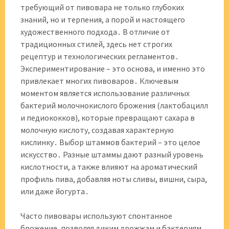
требующий от пивовара не только глубоких
знаний, но и терпения, а порой и настоящего
художественного подхода․ В отличие от
традиционных стилей, здесь нет строгих
рецептур и технологических регламентов․
Экспериментирование – это основа, и именно это
привлекает многих пивоваров․ Ключевым
моментом является использование различных
бактерий молочнокислого брожения (лактобацилл
и педиококков), которые превращают сахара в
молочную кислоту, создавая характерную
кислинку․ Выбор штаммов бактерий – это целое
искусство․ Разные штаммы дают разный уровень
кислотности, а также влияют на ароматический
профиль пива, добавляя ноты сливы, вишни, сыра,
или даже йогурта․
Часто пивовары используют спонтанное
брожение, позволяя диким дрожжам и бактериям,