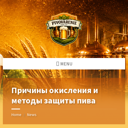
Skip
Skip
Skip
Skip
to
to
to
to
content
left
right
footer
sidebar
sidebar
MENU
Причины окисления и
методы защиты пива
Home
News
/