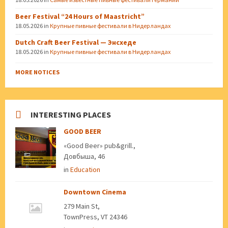
Beer Festival “24 Hours of Maastricht”
18.05.2026
in
Крупные пивные фестивали в Нидерландах
Dutch Craft Beer Festival — Энсхеде
18.05.2026
in
Крупные пивные фестивали в Нидерландах
MORE NOTICES
INTERESTING PLACES
GOOD BEER
«Good Beer» pub&grill.,
Довбыша, 46
in
Education
Downtown Cinema
279 Main St,
TownPress, VT 24346