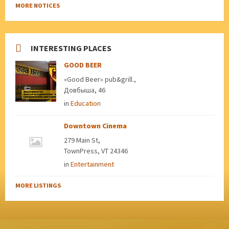
MORE NOTICES
INTERESTING PLACES
GOOD BEER
«Good Beer» pub&grill.,
Довбыша, 46
in
Education
Downtown Cinema
279 Main St,
TownPress, VT 24346
in
Entertainment
MORE LISTINGS