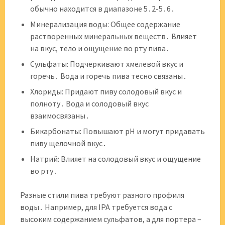
обычно находится в диапазоне 5․2-5․6․
Минерализация воды: Общее содержание
растворенных минеральных веществ․ Влияет
на вкус, тело и ощущение во рту пива․
Сульфаты: Подчеркивают хмелевой вкус и
горечь․ Вода и горечь пива тесно связаны․
Хлориды: Придают пиву солодовый вкус и
полноту․ Вода и солодовый вкус
взаимосвязаны․
Бикарбонаты: Повышают pH и могут придавать
пиву щелочной вкус․
Натрий: Влияет на солодовый вкус и ощущение
во рту․
Разные стили пива требуют разного профиля
воды․ Например, для IPA требуется вода с
высоким содержанием сульфатов, а для портера –