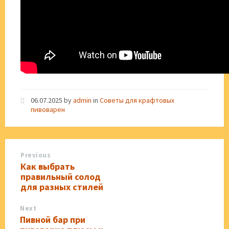
06.07.2025
by
admin
in
Советы для крафтовых
пивоварен
Previous
Как выбрать
правильный солод
для разных стилей
Next
Пивной бар при