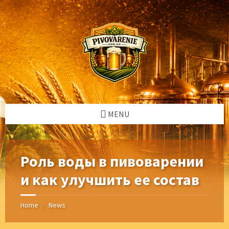
Skip
Skip
Skip
Skip
to
to
to
to
content
left
right
footer
sidebar
sidebar
MENU
Роль воды в пивоварении
и как улучшить ее состав
Home
News
/