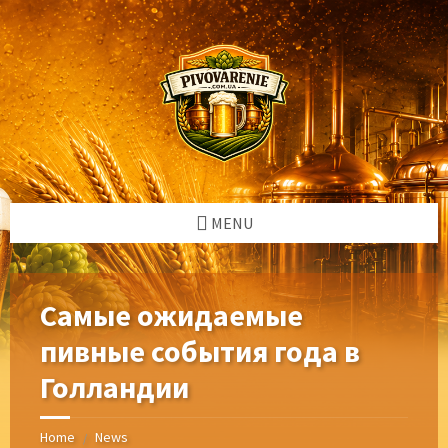
Skip
Skip
Skip
Skip
to
to
to
to
content
left
right
footer
sidebar
sidebar
MENU
Самые ожидаемые
пивные события года в
Голландии
Home
News
/