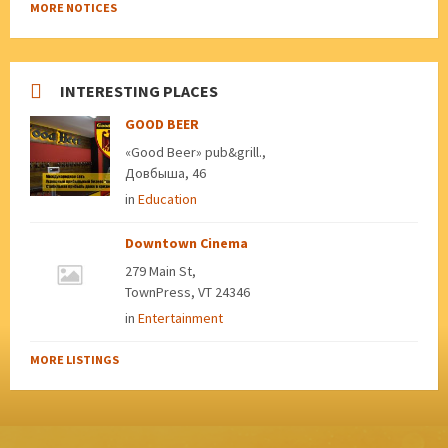
MORE NOTICES
INTERESTING PLACES
GOOD BEER
«Good Beer» pub&grill.,
Довбыша, 46
in
Education
Downtown Cinema
279 Main St,
TownPress, VT 24346
in
Entertainment
MORE LISTINGS