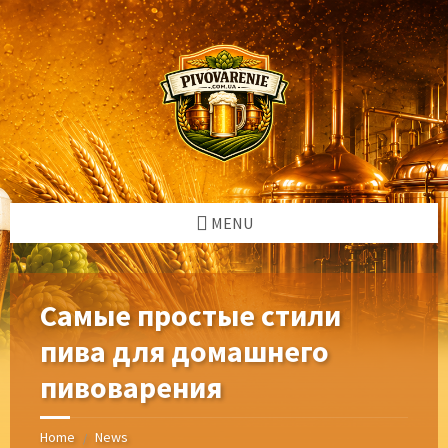
Skip
Skip
Skip
Skip
to
to
to
to
content
left
right
footer
sidebar
sidebar
MENU
Самые простые стили
пива для домашнего
пивоварения
Home
News
/