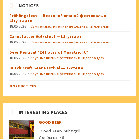
NOTICES
Frühlingsfest — Весенний пивной фестиваль в
Штутгарте
18.05.2026
in
Самые известные пивные фестивали Германии
Cannstatter Volksfest — Штутгарт
18.05.2026
in
Самые известные пивные фестивали Германии
Beer Festival “24 Hours of Maastricht”
18.05.2026
in
Крупные пивные фестивали в Нидерландах
Dutch Craft Beer Festival — Энсхеде
18.05.2026
in
Крупные пивные фестивали в Нидерландах
MORE NOTICES
INTERESTING PLACES
GOOD BEER
«Good Beer» pub&grill.,
Довбыша, 46